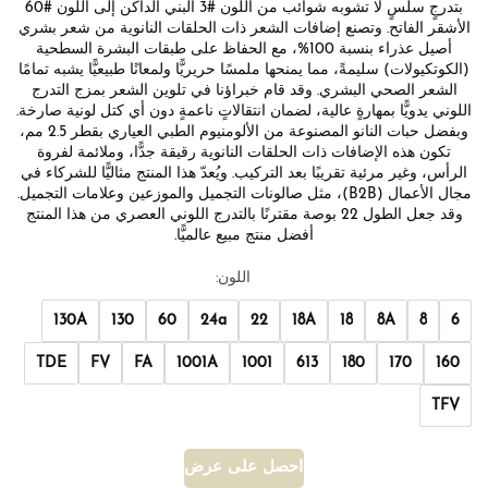
بتدرجٍ سلسٍ لا تشوبه شوائب من اللون #3 البني الداكن إلى اللون #60
الأشقر الفاتح. وتصنع إضافات الشعر ذات الحلقات النانوية من شعر بشري
أصيل عذراء بنسبة 100%، مع الحفاظ على طبقات البشرة السطحية
(الكوتكيولات) سليمةً، مما يمنحها ملمسًا حريريًّا ولمعانًا طبيعيًّا يشبه تمامًا
الشعر الصحي البشري. وقد قام خبراؤنا في تلوين الشعر بمزج التدرج
اللوني يدويًّا بمهارةٍ عالية، لضمان انتقالاتٍ ناعمةٍ دون أي كتل لونية صارخة.
وبفضل حبات النانو المصنوعة من الألومنيوم الطبي العياري بقطر 2.5 مم،
تكون هذه الإضافات ذات الحلقات النانوية رقيقة جدًّا، وملائمة لفروة
الرأس، وغير مرئية تقريبًا بعد التركيب. ويُعدّ هذا المنتج مثاليًّا للشركاء في
مجال الأعمال (B2B)، مثل صالونات التجميل والموزعين وعلامات التجميل.
وقد جعل الطول 22 بوصة مقترنًا بالتدرج اللوني العصري من هذا المنتج
أفضل منتج مبيع عالميًّا.
اللون:
130A
130
60
24a
22
18A
18
8A
8
6
TDE
FV
FA
1001A
1001
613
180
170
160
TFV
احصل على عرض أسعار