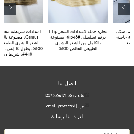
تجارة جملة لامتدادات الشعر I Tip
امتدادات شريطية مخصصة باسم
برقم تسلسلي #18-613، مصنوعة
Genius، مصنوعة بالكامل من
بالكامل من الشعر البشري
الشعر البشري الطبيعي الخالص
الطبيعي الخالص 100%
100%، بطول 18 إنش، اللون Paino
#4-18، شريط Genius
اتصل بنا
هاتف:
+86-13573866171
بريد:
[email protected]
اترك لنا رسالة