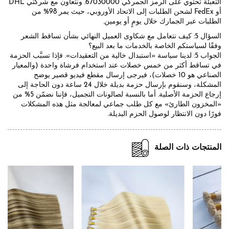
التعبئة تحتوي على الرمز الجمركي 67030000. ونتعاون مع شركتي DHL
أو FedEx لشحن الطلبات إلى الاتحاد الأوروبي، حيث يمر 98% من
الطلبات عبر الجمارك خلال يومٍ أو يومين.
السؤال 5: كيف نتعامل مع شكاوى العميل النهائي بشأن تساقط الشعر
وفقًا لسياستكم الخاصة بالخدمات ما بعد البيع؟
الجواب 5: لدينا سياسة «استبدال خالية من التعقيدات». فإذا تسبَّب الحزمة
في تساقط أكثر من خمس خصلات عند استخدام فرشاة واحدة (والمعيار
الصناعي هو 10 خصلات)، فيرجى إرسال مقطع فيديو قصير يوضح
المشكلة، وسنقوم بإرسال حزمة بديلة خلال 24 ساعة دون الحاجة إلى
إرجاع الحزمة الأصلية. أما بالنسبة لصالونات التجميل، فإننا نضمّن 5% من
«المخزون الطارئ» مع كل طلب جماعي لمعالجة مثل هذه المشكلات
فورًا دون الانتظار لوصول الحزم البديلة.
المنتجات ذات الصلة