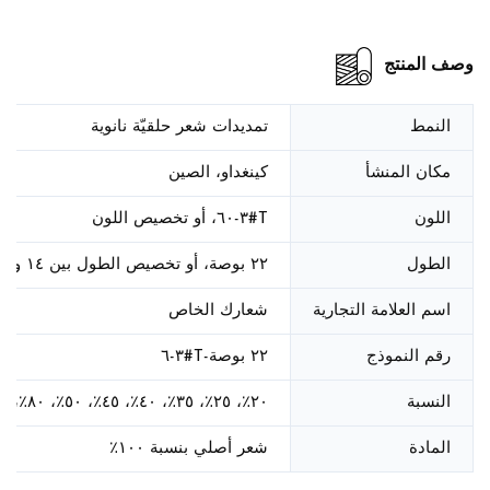
وصف المنتج
النمط
تمديدات شعر حلقيّة نانوية
مكان المنشأ
كينغداو، الصين
اللون
T#٣-٦٠، أو تخصيص اللون
الطول
٢٢ بوصة، أو تخصيص الطول بين ١٤ و٣٠ بوصة
اسم العلامة التجارية
شعارك الخاص
رقم النموذج
٢٢ بوصة-T#٣-٦
النسبة
٢٠٪، ٢٥٪، ٣٥٪، ٤٠٪، ٤٥٪، ٥٠٪، ٨٠٪، ١٠٠٪
المادة
شعر أصلي بنسبة ١٠٠٪