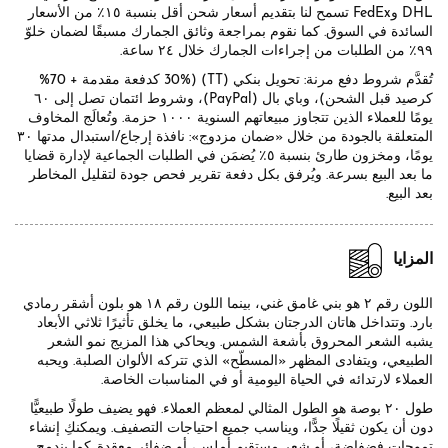
DHL وFedEx تسمح لنا بتقديم أسعار شحن أقل بنسبة ١٥٪ من الأسعار
السائدة في السوق. كما نقوم بمراجعة وثائق الجمارك مسبقًا لضمان خلوّ
٩٩٪ من الطلبات من إجراءات الجمارك خلال ٢٤ ساعة.
تُقدَّم شروط دفع مرنة: تحويل بنكي (TT) (30% كدفعة مقدمة + 70%
كرصيد قبل الشحن)، وباي بال (PayPal)، وشروط ائتمان تصل إلى ٦٠
يومًا للعملاء الذين تتجاوز مبيعاتهم السنوية ١٠٠٠ حزمة. وتُعالَج المخاوف
المتعلقة بالجودة من خلال «ضمان مزدوج»: نافذة إرجاع/استبدال مدتها ٣٠
يومًا، ومخزون طارئ بنسبة ٥٪ يُضمَن في الطلبات الجماعية لإدارة قضايا
ما بعد البيع بسرعة. ويُرفق بكل دفعة تقرير فحص جودة لتقليل المخاطر
بعد البيع.
المزايا
اللون رقم ٢ هو بني غامق غني، بينما اللون رقم ١٨ هو بلون أشقر رمادي
بارد. وتتداخل هاتان الدرجتان بشكل طبيعي، ما يخلق تأثيرًا ثلاثي الأبعاد
يشبه الشعر المحروق بأشعة الشمس. ويحاكي هذا المزيج نمو الشعر
الطبيعي، ويتفادى المظهر «المسطّح» الذي تتركه الألوان الصلبة. ويحبه
العملاء لارتدائه في الحياة اليومية أو في المناسبات الخاصة.
طول ٢٠ بوصة هو الطول المثالي لمعظم العملاء. فهو يضيف طولًا طبيعيًّا
دون أن يكون ثقيلًا جدًّا، ويناسب جميع احتياجات التصفيف. ويمكنكِ إنشاء
تموجات فضفاضة، أو شعر مستقيم أملس، أو ضفائر معقدة. كما يندمج