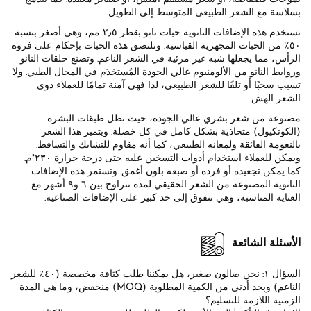
بسلاسة مع الشعر الطبيعي المتوسط إلى الطويل.
تستخدم هذه الإضافات النانوية حبات نانو بقطر ٢٫٥ مم، وهي أصغر بنسبة
٥٠٪ من الحبات المجهرية القياسية. وتلتصق هذه الحبات بإحكام على فروة
الرأس، مما يجعلها شبه غير مرئية في الشعر الناعم. وتصنع حلقات النانو
وروابط النانو من الألومنيوم عالي الجودة المُستخدَم في المجال الطبي. ولا
تسبب سحبًا أو تلفًا للشعر الطبيعي، لذا فهي آمنة تمامًا للعملاء ذوي
الشعر الهش.
مصنوعة من شعر بشري عالي الجودة، حيث تظل طبقات البشرة
(الكوتكيول) متحاذية بشكل كامل في كل خصلة. ويتميز هذا الشعر
بالنعومة الفائقة ولمعانه الطبيعي، كما أنه مقاوم للتشابك والتساقط.
ويمكن للعملاء استخدام أدوات التسخين عليه حتى درجة حرارة ٢٣٠°م.
كما يمكن تجعيده أو فرده أو صبغه بلون أغمق. وتستمر هذه الإضافات
النانوية المصنوعة من الشعر الحقيقي لمدة تتراوح بين ٦ و٩ أشهر مع
العناية المناسبة، وهي تتفوق إلى حد كبير على الإضافات الصناعية.
الأسئلة الشائعة
السؤال ١: نحن صالون صغير، هل يمكننا طلب كثافة مخصصة (٤٠٪ للشعر
الناعم) وبحد أدنى من الكمية المطلوبة (MOQ) منخفض، وما هي المدة
الزمنية اللازمة للتسليم؟