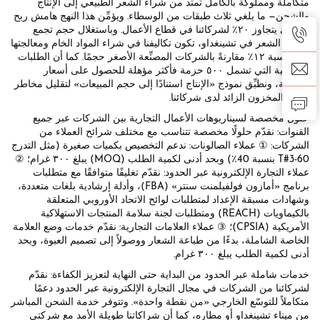
متكاملة ومملوكة بالكامل تمتد من شراء الشعر الطبيعي إلى الإنتاج
والشحن— ما يلغي ثلاث طبقات من الوسطاء. ويؤمِّن هذا النهج هامش ربح
إجمالي يتجاوز ٢٠٪ لشركائنا في قطاع الأعمال. وباستغلال حجم تجمع
صناعة الشعر في تشينغداو، تكون تكاليفنا في شراء المواد الخام ومعالجتها
أقل بنسبة ١٢٪ مقارنةً بالشركات المصنِّعة الأصغر حجمًا. كما أن الطلبات
الجماعية التي تشمل ٥٠٠ حزمة فأكثر مؤهلة للحصول على أسعار
تدريجية، ونطبِّق نموذج «الإنتاج استنادًا إلى حجم المبيعات» لتقليل مخاطر
تراكم المخزون الزائد لدى شركائنا.
حلول مخصصة لسيناريوهات الأعمال التجارية بين الشركات عبر جميع
القنوات: نقدّم حلولًا مخصصة تتناسب مع مختلف شرائح العملاء من
الشركات: ① عملاء الصالونات: ندعم التخصيص بكميات صغيرة (مثل التدرج
T#3-60 بنسبة 40٪) وبحد أدنى لكمية الطلب (MOQ) يبلغ ٣٠٠ غرام؛ ②
عملاء التجارة الإلكترونية عبر الحدود: نقدّم تغليفًا متوافقًا مع متطلبات
برنامج «أمازون فولفيلمنت سنتر» (FBA)، وأدلة إرشادية بلغات متعددة،
وشهادات مسبقة الإعداد لمتطلبات لوائح الاتحاد الأوروبي المتعلقة
بالكيماويات (REACH) ومتطلبات لجنة سلامة المنتجات الاستهلاكية
الأمريكية (CPSIA)؛ ③ عملاء العلامات التجارية: نقدّم خدمات وضع العلامة
الخاصة الشاملة، بدءًا من طباعة الشعار ووصولاً إلى تصميم العبوة، وبحد
أدنى لكمية الطلب يبلغ ٣٠٠ غرام.
خدمات شاملة عبر الحدود من البداية حتى النهاية لتعزيز الكفاءة: نقدّم
لشركائنا من الشركات في مجال التجارة الإلكترونية عبر الحدود دعمًا
متكاملاً للتوسّع الخارجي «من نقطة واحدة». وتتوفر خدمة الشحن المباشر
من ميناء تشينغداو أو مطاره، كما أن شراكاتنا طويلة الأمد مع شركتي