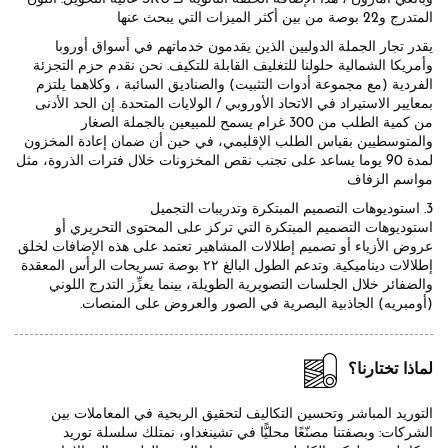
المتدرج و22 بوصة من بين أكثر الميزات التي يبحث عنها
يقدر تجار الجملة الدوليين الذين يقدمون خدماتهم في أسواق أوروبا
وأمريكا الشمالية حلولنا للتغليف القابلة للتكيف. نحن نقدم حزم التجزئة
الفردية (مع مجموعة أدوات التثبيت) والصناديق السائبة ، وكلاهما يلتزم
بمعايير الاستيراد في الاتحاد الأوروبي / الولايات المتحدة. إن الحد الأدنى
من كمية الطلب من 300 غرام يسمح للمبيعين بالجملة الصغار
والمتوسطيين بقياس الطلب الإقليمي، في حين أن ضمان إعادة المخزون
لمدة 90 يوما يساعد على تجنب نقص المخزونات خلال فترات الذروة، مثل
مواسم الزفاف
3. استوديوهات التصميم المبتكرة وتدريبات التجميل
استوديوهات التصميم المبتكرة التي تركز على المحتوى التحريري أو
عروض الأزياء أو تصميم إطلالات المشاهير تعتمد على هذه الإضافات لخلق
إطلالات ديناميكية. وتدعم الطول البالغ ٢٢ بوصة تسريحات الرأس المعقدة
والضفائر خلال الجلسات التصويرية الطويلة، بينما يعزِّز التدرج اللوني
(أومبريه) الجاذبية البصرية في الصور والعروض على المنصات.
لماذا تختارنا؟
التوريد المباشر وتحسين التكاليف لتحقيق الربحية في المعاملات بين
الشركات: وبصفتنا مصنّعًا محليًّا في تشينغداو، نمتلك سلسلة توريد