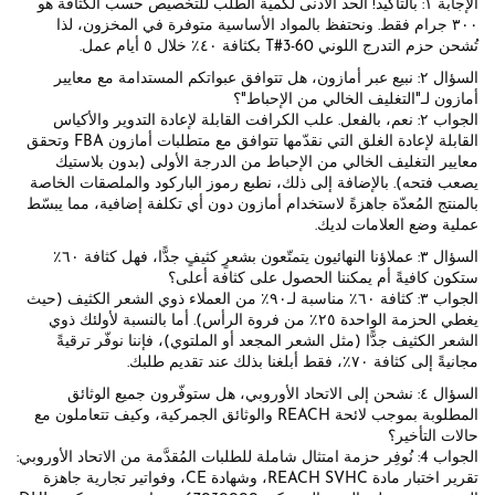
الإجابة ١: بالتأكيد! الحد الأدنى لكمية الطلب للتخصيص حسب الكثافة هو
٣٠٠ جرام فقط. ونحتفظ بالمواد الأساسية متوفرة في المخزون، لذا
تُشحن حزم التدرج اللوني T#3-60 بكثافة ٤٠٪ خلال ٥ أيام عمل.
السؤال ٢: نبيع عبر أمازون، هل تتوافق عبواتكم المستدامة مع معايير
أمازون لـ"التغليف الخالي من الإحباط"؟
الجواب ٢: نعم، بالفعل. علب الكرافت القابلة لإعادة التدوير والأكياس
القابلة لإعادة الغلق التي نقدّمها تتوافق مع متطلبات أمازون FBA وتحقق
معايير التغليف الخالي من الإحباط من الدرجة الأولى (بدون بلاستيك
يصعب فتحه). بالإضافة إلى ذلك، نطبع رموز الباركود والملصقات الخاصة
بالمنتج المُعدّة جاهزةً لاستخدام أمازون دون أي تكلفة إضافية، مما يبسّط
عملية وضع العلامات لديك.
السؤال ٣: عملاؤنا النهائيون يتمتّعون بشعرٍ كثيفٍ جدًّا، فهل كثافة ٦٠٪
ستكون كافيةً أم يمكننا الحصول على كثافة أعلى؟
الجواب ٣: كثافة ٦٠٪ مناسبة لـ٩٠٪ من العملاء ذوي الشعر الكثيف (حيث
يغطي الحزمة الواحدة ٢٥٪ من فروة الرأس). أما بالنسبة لأولئك ذوي
الشعر الكثيف جدًّا (مثل الشعر المجعد أو الملتوي)، فإننا نوفّر ترقيةً
مجانيةً إلى كثافة ٧٠٪، فقط أبلغنا بذلك عند تقديم طلبك.
السؤال ٤: نشحن إلى الاتحاد الأوروبي، هل ستوفّرون جميع الوثائق
المطلوبة بموجب لائحة REACH والوثائق الجمركية، وكيف تتعاملون مع
حالات التأخير؟
الجواب 4: نُوفِر حزمة امتثال شاملة للطلبات المُقدَّمة من الاتحاد الأوروبي:
تقرير اختبار مادة REACH SVHC، وشهادة CE، وفواتير تجارية جاهزة