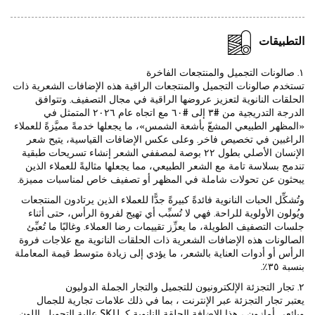
التطبيقات
١. صالونات التجميل والمنتجعات الفاخرة
تستخدم صالونات التجميل والمنتجعات الراقية هذه الإضافات الشعرية ذات
الحلقات النانوية لتعزيز عروضها الراقية في مجال التصفيف. وتتوافق
الدرجة التدريجية من #٣ إلى #٦٠ مع اتجاه عام ٢٠٢٦ المتمثل في
«المظهر الطبيعي المشعّ بأشعة الشمس»، ما يجعلها خدمةً مميَّزةً للعملاء
الراغبين في تخصيص فاخر. وعلى عكس الإضافات القياسية، يتيح شعر
الإنسان الأصلي بطول ٢٢ بوصة لمصففي الشعر إنشاء تسريحات طبقية
تندمج بسلاسة تامة مع الشعر الطبيعي، مما يجعلها مثاليةً للعملاء الذين
يبحثون عن تحولات شاملة في المظهر أو تصفيف خاص لمناسبات مميزة.
وتُشكِّل الحبات النانوية فائدةً كبيرةً جدًّا للعملاء الذين يرتادون المنتجعات
ويُولون الأولوية للراحة. فهي لا تُسبِّب أي تهيج لفروة الرأس، حتى أثناء
جلسات التصفيف الطويلة، ما يعزِّز تقييمات رضا العملاء. وغالبًا ما تُعبِّئ
الصالونات هذه الإضافات الشعرية ذات الحلقات النانوية مع علاجات فروة
الرأس أو أدوات العناية بالشعر، ما يؤدي إلى زيادة متوسط قيمة المعاملة
بنسبة ٣٥٪.
٢. تجار التجزئة الإلكترونيون للتجميل والتجار الجملة الدوليون
يعتبر تجار التجزئة عبر الإنترنت ، بما في ذلك علامات تجارية للجمال
وبائعي أمازون ، هذا الإضافة الحلقة النانوية كـ SKU عالية التحويل. اللون