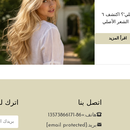
هل تشعر بالارتباك إزاء ادعاءات 'الشعر الأصلي'؟ اكتشف ٦
 الشعر الأصلي
ف تتجنب شراء الشعر
اقرأ المزيد
اتصل بنا
اترك لن
هاتف:
+86-13573866171
بريد:
[email protected]