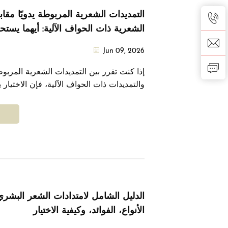
التمديدات الشعرية المربوطة يدويًا مقاب
الشعرية ذات الحواف الآلية: أيهما يست
Jun 09, 2026
إذا كنت تقرر بين التمديدات الشعرية المربوطة
والتمديدات ذات الحواف الآلية، فإن الاختيار 
على عامل واحد فقط: كمية الشعر التي لديك 
النوعين مصنوعان من شعر بشري حقيقي. أم
في الغرزة — أي سماكتها، ومدى استواء وضعه
شعرك الطبيعي قادرًا على إخفائها...
الدليل الشامل لامتدادات الشعر البشري
الأنواع، الفوائد، وكيفية الاختيار