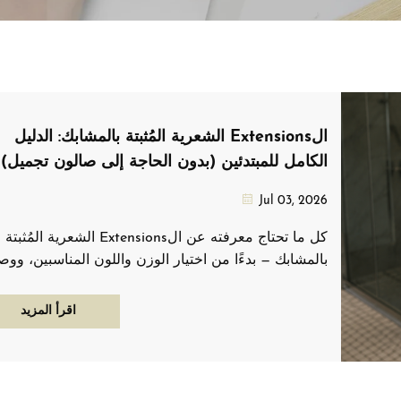
الExtensions الشعرية المُثبتة بالمشابك: الدليل
الكامل للمبتدئين (بدون الحاجة إلى صالون تجميل)
Jul 03, 2026
كل ما تحتاج معرفته عن الExtensions الشعرية المُثبتة
بالمشابك — بدءًا من اختيار الوزن واللون المناسبين، ووصول
إلى طريقة تركيبها وخلعها والعناية بها للحفاظ على نضارته
لأكثر من عام. كتبه خبير تصفيف شعر لديه ٨ سنوات من
اقرأ المزيد
الخبرة.