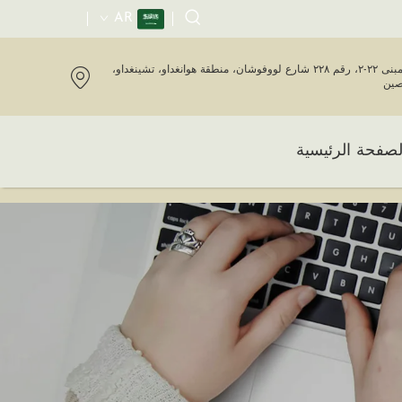
AR
المبنى ٢٢-٢، رقم ٢٢٨ شارع لووفوشان، منطقة هوانغداو، تشينغداو،
صين
لصفحة الرئيسية