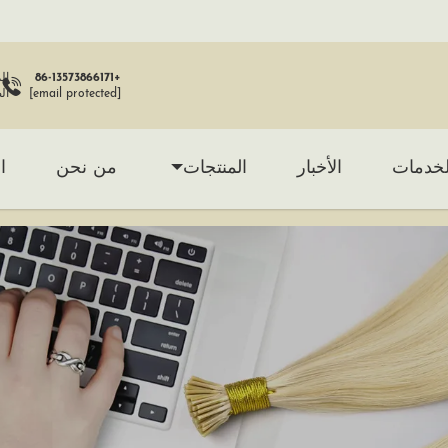
+86-13573866171
[email protected]
ال
لخدمات
الأخبار
المنتجات
من نحن
ا