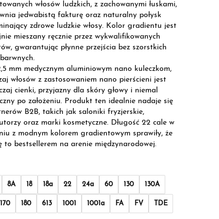
towanych włosów ludzkich, z zachowanymi łuskami,
wnia jedwabistą fakturę oraz naturalny połysk
inający zdrowe ludzkie włosy. Kolor gradientu jest
jnie mieszany ręcznie przez wykwalifikowanych
tów, gwarantując płynne przejścia bez szorstkich
barwnych.
 2,5 mm medycznym aluminiowym nano kuleczkom,
zaj włosów z zastosowaniem nano pierścieni jest
zaj cienki, przyjazny dla skóry głowy i niemal
czny po założeniu. Produkt ten idealnie nadaje się
nerów B2B, takich jak saloniki fryzjerskie,
utorzy oraz marki kosmetyczne. Długość 22 cale w
niu z modnym kolorem gradientowym sprawiły, że
ię to bestsellerem na arenie międzynarodowej.
8A
18
18a
22
24a
60
130
130A
170
180
613
1001
1001a
FA
FV
TDE