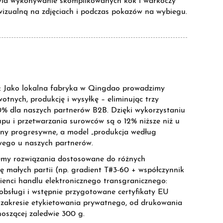
liwia wykonywanie skomplikowanych kok i warkoczy
 wizualną na zdjęciach i podczas pokazów na wybiegu.
B: Jako lokalna fabryka w Qingdao prowadzimy
tnych, produkcję i wysyłkę – eliminując trzy
0% dla naszych partnerów B2B. Dzięki wykorzystaniu
pu i przetwarzania surowców są o 12% niższe niż u
ny progresywne, a model „produkcja według
wego u naszych partnerów.
emy rozwiązania dostosowane do różnych
 małych partii (np. gradient T#3-60 + współczynnik
enci handlu elektronicznego transgranicznego:
bsługi i wstępnie przygotowane certyfikaty EU
akresie etykietowania prywatnego, od drukowania
oszącej zaledwie 300 g.