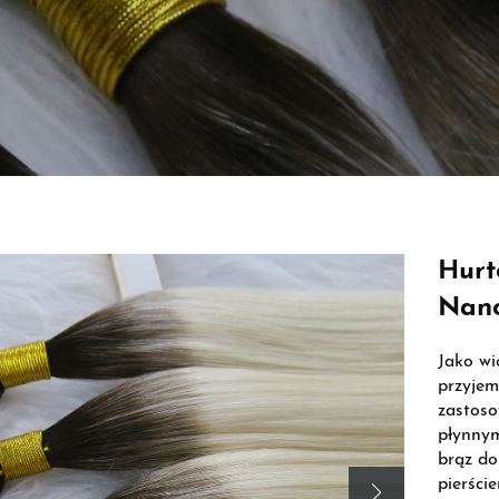
Hurt
Nano
Jako wi
przyjem
zastoso
płynnym
brąz do
pierści