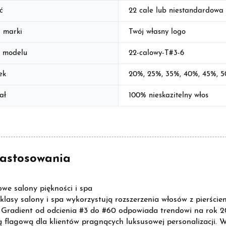
ć
22 cale lub niestandardowa 
 marki
Twój własny logo
 modelu
22-calowy-T#3-6
ek
20%, 25%, 35%, 40%, 45%, 
ał
100% nieskazitelny włos
astosowania
owe salony piękności i spa
klasy salony i spa wykorzystują rozszerzenia włosów z pierście
Gradient od odcienia #3 do #60 odpowiada trendowi na rok 20
ą flagową dla klientów pragnących luksusowej personalizacji.