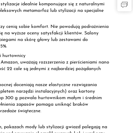
stylizacje idealnie komponujące się z naturalnymi
leksowych metamorfoz lub stylizacji na specjalne
órzy cenią sobie komfort. Nie powodują podrażnienia
ię na wyższe oceny satysfakcji klientów. Salony
zabiegami na skórę głowy lub zestawami do
35%.
i hurtownicy
 Amazon, uważają rozszerzenia z pierścieniami nano
ość 22 cale są jednymi z najbardziej pożądanych
ocnej doceniają nasze elastyczne rozwiązania
letem narzędzi instalacyjnych) oraz kartony
up 300 g pozwala hurtownikom małym i średnim
pełnienia zapasów pomaga uniknąć braków
rzedaże świąteczne.
h, pokazach mody lub stylizacji gwiazd polegają na