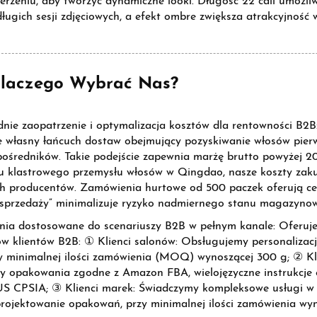
erzeniu, aby tworzyć dynamiczne looki. Długość 22 cali umoż
ługich sesji zdjęciowych, a efekt ombre zwiększa atrakcyjność
laczego Wybrać Nas?
nie zaopatrzenie i optymalizacja kosztów dla rentowności B2
e własny łańcuch dostaw obejmujący pozyskiwanie włosów pierwo
pośredników. Takie podejście zapewnia marżę brutto powyżej 2
u klastrowego przemysłu włosów w Qingdao, nasze koszty zaku
ch producentów. Zamówienia hurtowe od 500 paczek oferują ce
i sprzedaży” minimalizuje ryzyko nadmiernego stanu magazyno
nia dostosowane do scenariuszy B2B w pełnym kanale: Oferuj
 klientów B2B: ① Klienci salonów: Obsługujemy personalizację
 minimalnej ilości zamówienia (MOQ) wynoszącej 300 g; ② Kli
 opakowania zgodne z Amazon FBA, wielojęzyczne instrukcje o
 CPSIA; ③ Klienci marek: Świadczymy kompleksowe usługi w z
rojektowanie opakowań, przy minimalnej ilości zamówienia wyn