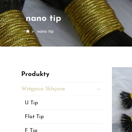
nano tip
>
nano tip
Produkty
Wstępnie Sklejone
U Tip
Flat Tip
F Tip