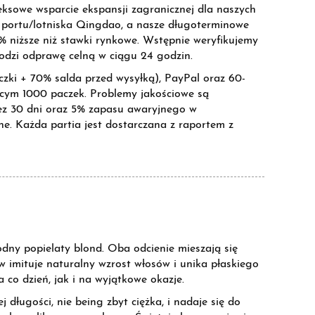
ksowe wsparcie ekspansji zagranicznej dla naszych
 portu/lotniska Qingdao, a nasze długoterminowe
 niższe niż stawki rynkowe. Wstępnie weryfikujemy
dzi odprawę celną w ciągu 24 godzin.
czki + 70% salda przed wysyłką), PayPal oraz 60-
ącym 1000 paczek. Problemy jakościowe są
ez 30 dni oraz 5% zapasu awaryjnego w
. Każda partia jest dostarczana z raportem z
odny popielaty blond. Oba odcienie mieszają się
w imituje naturalny wzrost włosów i unika płaskiego
 co dzień, jak i na wyjątkowe okazje.
 długości, nie being zbyt ciężka, i nadaje się do