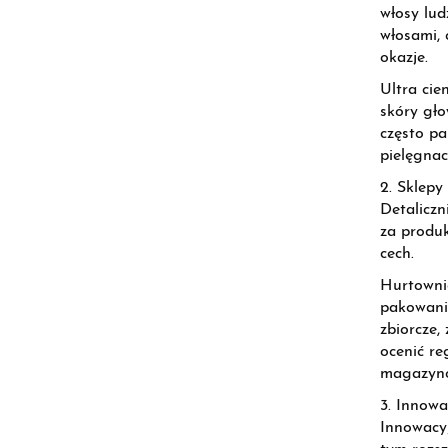
włosy lud
włosami, 
okazje.
Ultra cie
skóry gło
często pa
pielęgnac
2. Sklep
Detaliczn
za produk
cech.
Hurtownic
pakowania
zbiorcze
ocenić r
magazynow
3. Innowa
Innowacyj