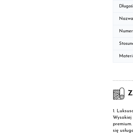
Długoś
Nazwa
Numer
Stosun
Materi
Z
1. Luksus
Wysokiej 
premium. 
się usług