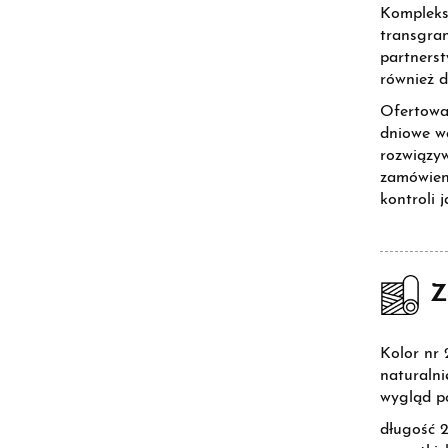
Komplekso
transgran
partnerst
również 
Ofertowan
dniowe wa
rozwiązy
zamówien
kontroli 
Z
Kolor nr 
naturalni
wygląd po
długość 2