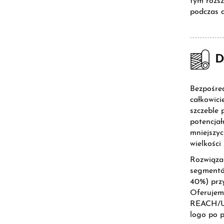
tym rozsz
podczas d
D
Bezpośred
całkowici
szczeble 
potencjał
mniejszy
wielkośc
Rozwiąza
segmentów
40%) przy
Oferujemy
REACH/US
logo po p