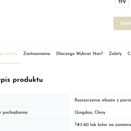
TFV
Uzys
produktu
Zastosowania
Dlaczego Wybrać Nas?
Zalety
C
pis produktu
Rozszerzenia włosów z pier
e pochodzenia
Qingdao, Chiny
T#3-60 lub kolor na zamówi