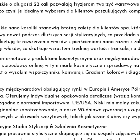
zkie o długości 22 cali pozwalają fryzjerom tworzyć warstwowe 
co czyni je idealnym wyborem dla klientów poszukujących komp
nkie nano koraliki stanowią istotną zaletę dla klientów spa, kt
wy nawet podczas dłuższych sesji stylizacyjnych, co przekłada s
kietują te rozszerzenia włosów z pierścieniami nano razem z 
ji włosów, co skutkuje wzrostem średniej wartości transakcji o 
y internetowe z produktami kosmetycznymi oraz międzynarodow
i sprzedawcy online, w tym marki kosmetyczne i sprzedawcy na
t o wysokim współczynniku konwersji. Gradient kolorów i dług
y międzynarodowi obsługujący rynki w Europie i Ameryce Półn
. Oferujemy indywidualne opakowania detaliczne (wraz z komp
, zgodne z normami importowymi UE/USA. Niski minimalny zak
egionalne zapotrzebowanie, a nasza 90-dniowa gwarancja uzu
ych w okresach szczytowych, takich jak sezon ślubny czy wyp
cyjne Studio Stylizacji & Szkolenia Kosmetyczne
ne pracownie stylistyczne skupiające się na sesjach zdjęciowyc