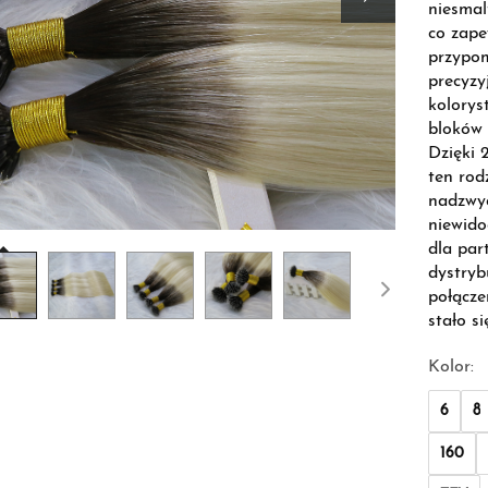
niesmal
co zape
przypom
precyzy
kolorys
bloków 
Dzięki
ten rod
nadzwyc
niewido
dla part
dystryb
połącze
stało s
Kolor:
6
8
160