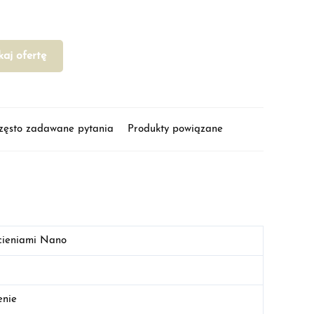
kaj ofertę
zęsto zadawane pytania
Produkty powiązane
ścieniami Nano
enie