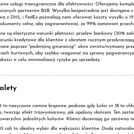
we usługi transgraniczne dla efektywności: Oferujemy komple
icznych partnerów B2B. Wysyłka bezpośrednia jest dostępna z
wa z DHL i FedEx pozwalają nam oferować koszty wysyłki o 15%
dokumenty celne, aby zagwarantować, że 99% zamówień przecho
e są elastyczne warunki płatności: przelew bankowy (30% zali
runki kredytowe dla klientów z obrotem rocznym przekraczaj
wane poprzez "podwójną gwarancję": okno zwrotu/wymiany prz
iach hurtowych, aby szybko reagować na sprawy pogwarancyjne
jakości w celu minimalizacji ryzyka po sprzedaży.
alety
2 to nasyczone ciemne brązowe, podczas gdy kolor nr 18 to chł
e, tworząc efekt trójwymiarowy, jak opalony słońcem. Ten zesta
wierzchni jednolitych kolorów. Klienci doceniają go zarówno na
0 cali to idealny wybór dla większości klientów. Doda naturalnej