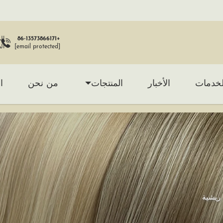
+86-13573866171
[email protected]
ال
لخدمات
الأخبار
المنتجات
من نحن
ا
ة ريشية