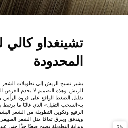
تشينغداو كالي 
المحدودة
يشير نسيج الريش إلى تطويلات الشعر الت
للريش. وهذه التصميم لا يخدم الغرض ا
تقليل الضغط الواقع على فروة الرأس و
بـ«السحب الثقيل» الذي غالبًا ما يرتبط 
الرفيع وتكوين التطويلة من الشعر الب
ويتدفق ويبرق تمامًا مثل الشعر الطبيعي. 
وبداية التطويلة يصبح صعبًا جدًّا حتى عن