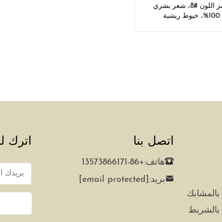
خاصة، رمز اللون #8، شعر بشري
ية
اتصل بنا
اترك لن
هاتف:
+86-13573866171
بريد:
[email protected]
بالمشابك
بالشريط