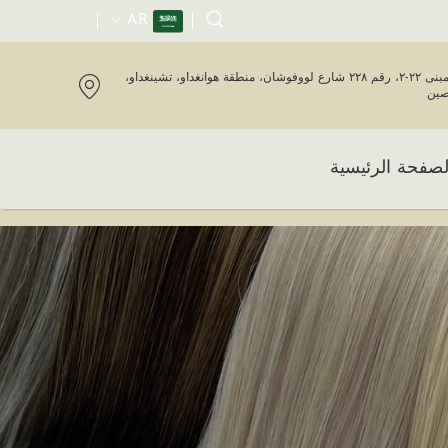
AR
المبنى ٢٢-٢، رقم ٢٢٨ شارع لووفوشان، منطقة هوانغداو، تشينغداو،
صين
لصفحة الرئيسية