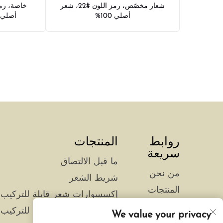
شعار مخصّص، رمز اللون #22، شعر
أصلي 100%
أصلي 100%، خيوط ريش
روابط
المنتجات
سريعة
ما قبل الالتصاق
من نحن
شريط الشعر
المنتجات
إكسسوارات شعر قابلة للتركيب 
الأخبار
إكسسوارات شعر قابلة للتركيب 
We value your privacy