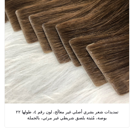
تمديدات شعر بشري أصلي غير معالَج، لون رقم ٤، طولها ٢٢
بوصة، مُثبتة بلصق شريطي غير مرئي، بالجملة