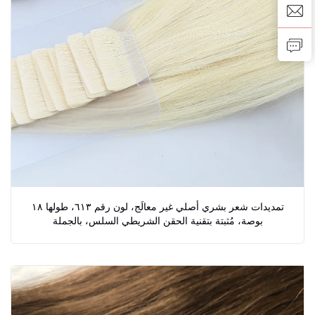
تمديدات شعر بشري أصلي غير معالَج، لون رقم ٦١٣، طولها ١٨
بوصة، مُثبتة بتقنية الحقن الشريطي السلس، بالجملة