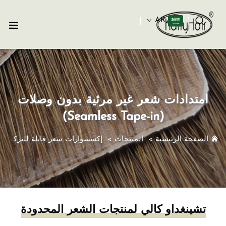
AR
امتدادات شعر غير مرئية بدون وصلات
(Seamless Tape-in)
الصفحة الرئيسية
>
المنتجات
>
إكسسوارات شعر قابلة للتركيب بالشريط اللاصق
تشينغداو كالي لمنتجات الشعر المحدودة