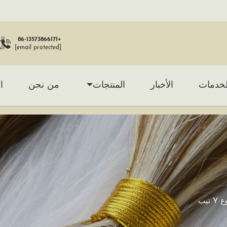
+86-13573866171
[email protected]
ال
لخدمات
الأخبار
المنتجات
من نحن
ا
 Y تيب