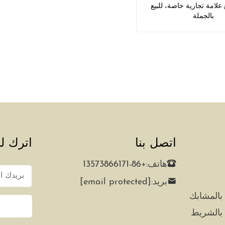
Y مع علامة تجارية خاصة، للبيع
بالجملة
اتصل بنا
اترك لن
هاتف:
+86-13573866171
بريد:
[email protected]
بالمشابك
بالشريط