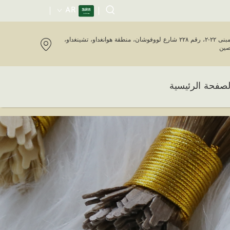
AR
المبنى ٢٢-٢، رقم ٢٢٨ شارع لووفوشان، منطقة هوانغداو، تشينغداو،
صين
لصفحة الرئيسية