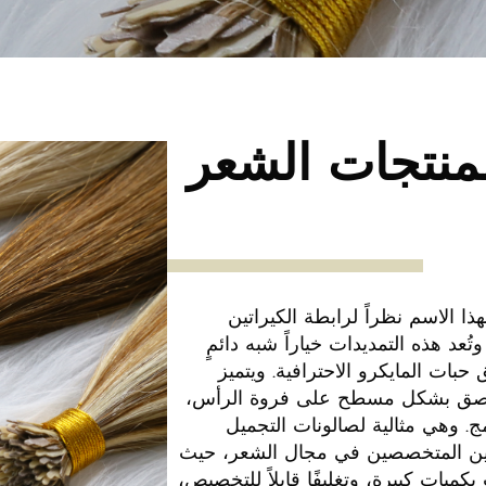
لمنتجات الشعر
 نوع Y-Tip، سمّيت بهذا الاسم نظراً لرابطة الكيراتين
 Y عند الجذور. وتُعد هذه التمديدات خياراً شبه دائمٍ
 حبات المايكرو الاحترافية. ويتميز
ق على هيئة حرف Y بأنه يلتصق بشكل مسطح على فروة الرأس،
. وهي مثالية لصالونات التجميل
ونيين المتخصصين في مجال الشعر، حيث
مكانية الطلب بكميات كبيرة، وتغليفًا قابلاً للتخصيص،