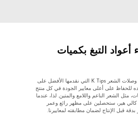
أعواد التبغ بكميات
في كالي هير، نهتمّ حقًا بأن تكون وصلات الشعر K Tips التي نقدمها الأفضل على
ده للحفاظ على أعلى معايير الجودة في كل منتج
ت، مثل الشعر الناعم واللامع والمتين. لذا، عندما
 على وصلات K Tips من كالي هير، ستحصلين على مظهر رائع وعمر
قة قبل الإنتاج لضمان مطابقته لمعاييرنا.