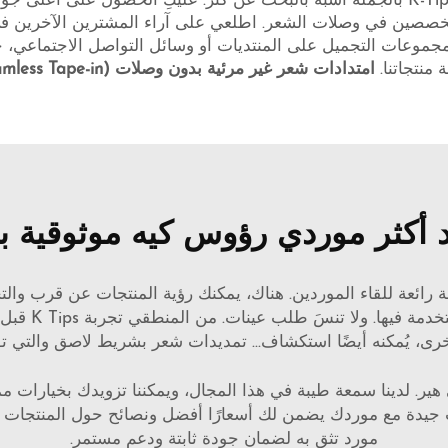
قد يبدو العثور على موردين موثوقين لوصلات الشعر K-Tip بالجملة أشبه بالبحث عن كنز. ع
تخصصين في وصلات الشعر. اطلعي على آراء المشترين الآخرين في 
مجموعات التجميل على المنتديات أو وسائل التواصل الاجتماعي، ح
 منتجاتنا.
امتدادات شعر غير مرئية بدون وصلات (Seamless Tape-in)
 أكثر موردي رؤوس كيه موثوقية ب
ائعة للقاء الموردين. هناك، يمكنك رؤية المنتجات عن قرب والتح
منتجات K Tips
، يُمكنه أيضًا استكشاف...
تمديدات شعر بشريط لاصق
والتي 
 هير. لدينا سمعة طيبة في هذا المجال، ويمكننا تزويدك بخيارات
ت جيدة مع موردك يضمن لك أسعارًا أفضل ونصائح حول المنتجات الج
مورد تثق به لضمان جودة ثابتة ودعم مستمر.