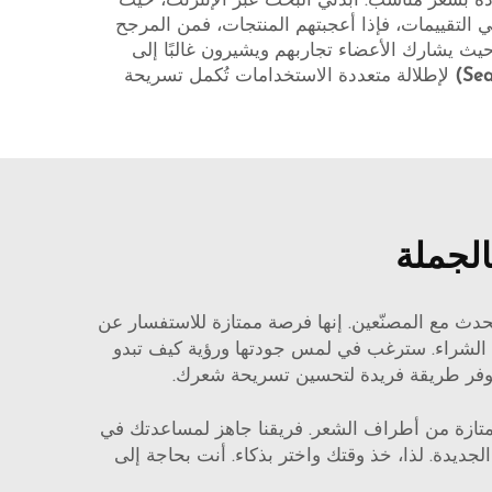
ليكِ الحصول على أعلى جودة بسعر مناسب. ابدئي البحث عبر الإنترنت، حيث
التقييمات، فإذا أعجبتهم المنتجات، فمن المرجح
يث يشارك الأعضاء تجاربهم ويشيرون غالبًا إلى
لإطلالة متعددة الاستخدامات تُكمل تسريحة
الجملة
دث مع المصنّعين. إنها فرصة ممتازة للاستفسار عن
، مثل طريقة تصنيعها والمواد المستخدمة فيها. ولا تنسَ طلب عينات. من المنطقي تجربة K Tips قبل الشراء. سترغب في لمس جودتها ورؤية كيف تبدو
توفر طريقة فريدة لتحسين تسريحة شعرك.
 ممتازة من أطراف الشعر. فريقنا جاهز لمساعدتك في
ديدة. لذا، خذ وقتك واختر بذكاء. أنت بحاجة إلى