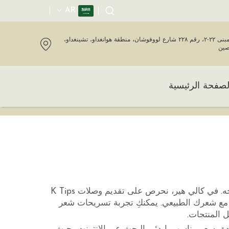
AR
المبنى ٢٢-٢، رقم ٢٢٨ شارع لووفوشان، منطقة هوانغداو، تشينغداو،
صين
لصفحة الرئيسية
وصلات الشعر K Tips هي وصلات شعر مميزة تحظى بشعبية واسعة نظرًا لسهولة استخدامها والمظهر الأنيق الذي تمنحه. في كالي هير، نحرص على تقديم وصلات K Tips
سة مع شعرك الطبيعي. يمكنكِ تجربة تسريحات شعر