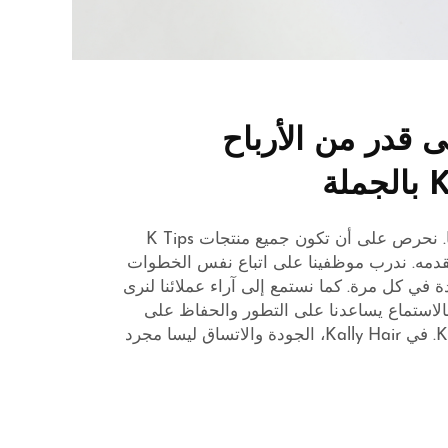
 قدر من الأرباح
الاتساق عنصر أساسي في خطتنا. نحرص على أن تكون جميع منتجات K Tips
نقدمه. ندرب موظفينا على اتباع نفس الخطوات
في كل مرة. كما نستمع إلى آراء عملائنا لنرى
فالاستماع يساعدنا على التطور والحفاظ على
أعلى مستويات الجودة في K Tips. في Kally Hair، الجودة والاتساق ليسا مجرد