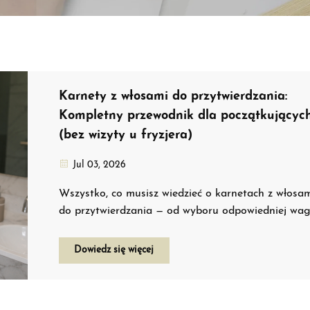
Karnety z włosami do przytwierdzania:
Kompletny przewodnik dla początkującyc
(bez wizyty u fryzjera)
Jul 03, 2026
Wszystko, co musisz wiedzieć o karnetach z włosa
do przytwierdzania — od wyboru odpowiedniej wagi
koloru po zakładanie, zdejmowanie oraz utrzymani
ich w doskonałym stanie przez ponad rok. Napisa
Dowiedz się więcej
przez fryzjerkę z 8-letnim doświadczeniem.