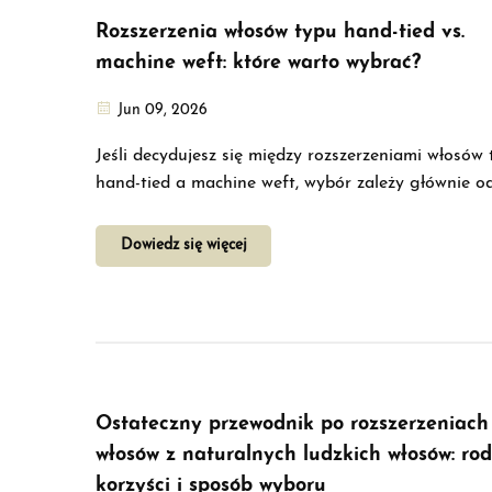
Rozszerzenia włosów typu hand-tied vs.
machine weft: które warto wybrać?
Jun 09, 2026
Jeśli decydujesz się między rozszerzeniami włosów
hand-tied a machine weft, wybór zależy głównie o
jednej rzeczy: ilości włosów, jaką masz u korzenia.
typy wykorzystują prawdziwe ludzkie włosy. Różni
Dowiedz się więcej
polega na szwie — jego grubości, płaskości...
Ostateczny przewodnik po rozszerzeniach
włosów z naturalnych ludzkich włosów: rod
korzyści i sposób wyboru