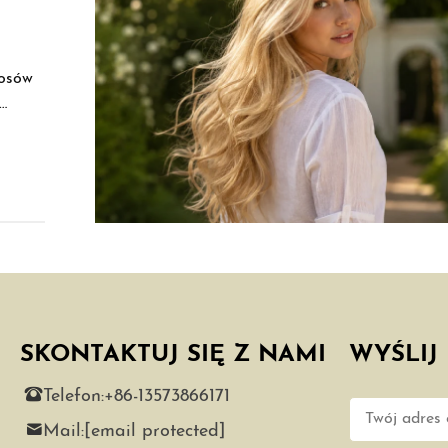
łosów
ją od
sów
SKONTAKTUJ SIĘ Z NAMI
WYŚLIJ
e
Telefon:
+86-13573866171
Mail:
[email protected]