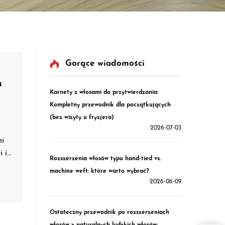
Gorące wiadomości
h
Karnety z włosami do przytwierdzania:
Kompletny przewodnik dla początkujących
(bez wizyty u fryzjera)
2026-07-03
mi
 i
Rozszerzenia włosów typu hand-tied vs.
e
machine weft: które warto wybrać?
no
2026-06-09
Ostateczny przewodnik po rozszerzeniach