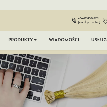
+86-13573866171
[email protected]
PRODUKTY
WIADOMOŚCI
USŁUG