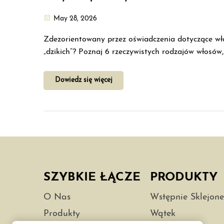
May 28, 2026
Zdezorientowany przez oświadczenia dotyczące w
„dzikich”? Poznaj 6 rzeczywistych rodzajów włosów,
dowiedz się, dlaczego prawdziwe włosy dzikie trwa
12 do 24 miesięcy oraz jak uniknąć fałszywych wło
Dowiedz się więcej
powlekanych silikonem.
SZYBKIE ŁĄCZE
PRODUKTY
O Nas
Wstępnie Sklejon
Produkty
Wątek