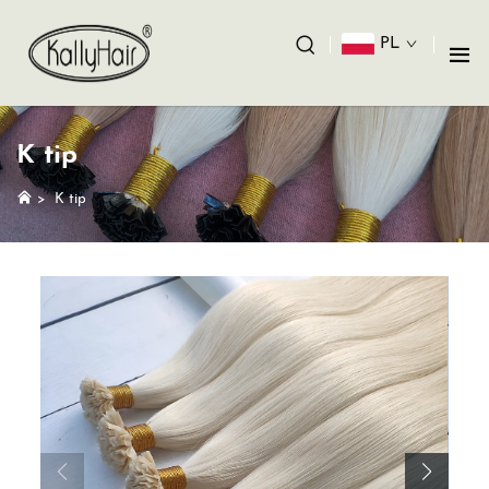
PL
K tip
>
K tip