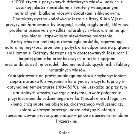
z 100% etycznie pozyskanych dziewiczych włosów ludzkich, z
wysokiej jakości końcówkami z keratyny wzbogaconymi
naturalnymi białkami włosów i dodatkami silikonowymi.
Charakterystyczna końcówka w kształcie litery K lub V jest
precyzyjnie formowana, by osiągnąć cienki, ciągły profil, który bez
problemu przesuwa się wzdłuż naturalnych włosów, eliminując
zgrubienia i zapewniając niewidoczne połączenie.
Każdy włos ma nietknięte, równoległe naskórki, zapewniając
naturalną miękkość, promienny połysk oraz odporność na plątanie
się i łamanie. Odstępy dostępne są w dostosowanych fakturach i
bogatej gamie kolorów bazowych, a także z opcjami
niestandardowych mieszadeł, idealnie naśladujących ruch i fakturę
naturalnych włosów.
Zaprojektowane do profesjonalnego montażu z wykorzystaniem
ciepła, nasadka K z wiązaniem keratynowym czysto topi się w
optymalnej temperaturze (160–180℃), nie uszkadzając przy tym
naturalnych włosów, tworząc elastyczne, trwałe połączenie
przystosowane do codziennego użytku. Niezależnie od tego, czy
klienci chcą subtelnej objętości, drastycznego wydłużenia czy
koloru wielowymiarowego, nasze odstępy K oferują
spersonalizowane rozwiązanie idące w parze z obecnymi trendami
fryzjerskimi.
Kolor: