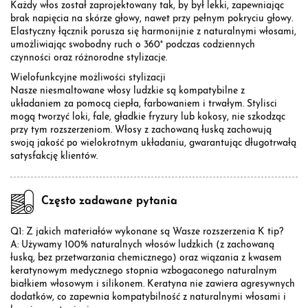
Każdy włos został zaprojektowany tak, by był lekki, zapewniając
brak napięcia na skórze głowy, nawet przy pełnym pokryciu głowy.
Elastyczny łącznik porusza się harmonijnie z naturalnymi włosami,
umożliwiając swobodny ruch o 360° podczas codziennych
czynności oraz różnorodne stylizacje.
Wielofunkcyjne możliwości stylizacji
Nasze niesmaltowane włosy ludzkie są kompatybilne z
układaniem za pomocą ciepła, farbowaniem i trwałym. Stylisci
mogą tworzyć loki, fale, gładkie fryzury lub kokosy, nie szkodząc
przy tym rozszerzeniom. Włosy z zachowaną łuską zachowują
swoją jakość po wielokrotnym układaniu, gwarantując długotrwałą
satysfakcję klientów.
Często zadawane pytania
Q1: Z jakich materiałów wykonane są Wasze rozszerzenia K tip?
A: Używamy 100% naturalnych włosów ludzkich (z zachowaną
łuską, bez przetwarzania chemicznego) oraz wiązania z kwasem
keratynowym medycznego stopnia wzbogaconego naturalnym
białkiem włosowym i silikonem. Keratyna nie zawiera agresywnych
dodatków, co zapewnia kompatybilność z naturalnymi włosami i