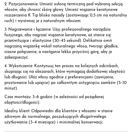
2. Pozycjonowanie: Umieść osłonę termiczną pod wybraną sekcją
włosów, aby chronić skórę głowy. Umieść wiązanie keratynowe
rozszerzenia K Tip blisko nasady (zostawiając 0,5 cm na naturalny
ruch) i wyrównaj je z naturalnym włosiem.
3. Nagrzewanie i łączenie: Użyj profesjonalnego narzędzia
fuzyjnego, aby nagrzać wiązanie keratynowe, aż stanie się
prześwitujące i elastyczne (30–45 sekund). Delikatnie owiń
nagrzaną wiązankę wokół naturalnego włosa, tworząc gładkie,
ciasne połączenie, a następnie lekko przyciśnij górę, aby je
zabezpieczyć.
4. Wykończenie: Kontynuuj ten proces na kolejnych odcinkach,
skupiając się na obszarach, które wymagają dodatkowej objętości
lub długości. Ułóż włosy zgodnie z preferencjami (zawijanie,
prostowanie lub upięcie) po całkowitym ostygnięciu zamków (5–10
minut).
Czas montażu: 3–6 godzin (w zależności od pożądanej
objętości/długości).
Idealny klient: Odpowiedni dla klientów z włosami w stanie
zdrowym do normalnego, poszukujących długotrwałego
użytkowania (3–4 miesiące) i minimalnej konserwacji.