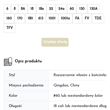
6
8
8A
18
18a
22
24a
60
130
130A
160
170
180
613
1001
1001a
FA
FV
TDE
TFV
Uzyskaj ofertę
Opis produktu
Styl
Rozszerzenie włosów z końcówkami
Miejsce pochodzenia
Qingdao, Chiny
Kolor
#60 lub niestandardowy kolor
Długość
18 cali lub niestandardowa długoś