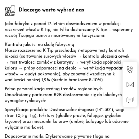
Dlaczego warto wybrać nas
Jako fabryka z ponad 17-letnim doświadczeniem w produkcji
rozszerzeń włosów K tip, nie tylko dostarczamy K tips – wspieramy
rozwój Twojego biznesu niezrównanymi korzyściami:
Kontrola jakości na skalę fabryczną
Nasze rozszerzenia K Tip przechodzą 7-etapowe testy kontroli
jakości (sortowanie surowych włosów → kontrola ułożenia cewek
→ test trwałości zamków z keratyny → weryfikacja spójności
koloru → próby odporności na ciepło → weryfikacja wypadania
włosów → audyt pakowania), aby zapewnić współczynnik
wadliwości poniżej 1,2% (średnia branżowa: 8–10%).
Pełna personalizacja według trendów regionalnych
Umożliwiamy partnerom B2B dostosowanie się do lokalnych
wymogów rynkowych:
Specyfikacja produktu: Dostosowalne długości (14"–30"), wagi
strun (0,5 g–1 g), tekstury (gładkie proste, falujące, głębokie
kręcone) oraz mieszanki kolorów (ombré, balayage lub odcienie
wyłącznie markowe).
Dopasowanie marki: Etykietowanie prywatne (logo na