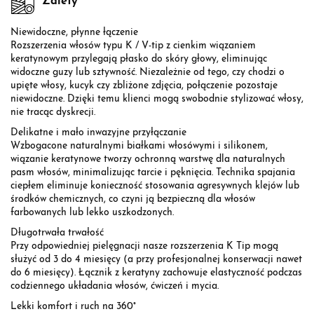
Zalety
Niewidoczne, płynne łączenie
Rozszerzenia włosów typu K / V-tip z cienkim wiązaniem
keratynowym przylegają płasko do skóry głowy, eliminując
widoczne guzy lub sztywność. Niezależnie od tego, czy chodzi o
upięte włosy, kucyk czy zbliżone zdjęcia, połączenie pozostaje
niewidoczne. Dzięki temu klienci mogą swobodnie stylizować włosy,
nie tracąc dyskrecji.
Delikatne i mało inwazyjne przyłączanie
Wzbogacone naturalnymi białkami włosówymi i silikonem,
wiązanie keratynowe tworzy ochronną warstwę dla naturalnych
pasm włosów, minimalizując tarcie i pęknięcia. Technika spajania
ciepłem eliminuje konieczność stosowania agresywnych klejów lub
środków chemicznych, co czyni ją bezpieczną dla włosów
farbowanych lub lekko uszkodzonych.
Długotrwała trwałość
Przy odpowiedniej pielęgnacji nasze rozszerzenia K Tip mogą
służyć od 3 do 4 miesięcy (a przy profesjonalnej konserwacji nawet
do 6 miesięcy). Łącznik z keratyny zachowuje elastyczność podczas
codziennego układania włosów, ćwiczeń i mycia.
Lekki komfort i ruch na 360°