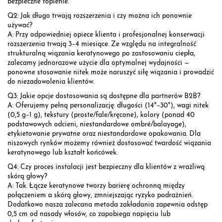
bezpieczne topienie.
Q2: Jak długo trwają rozszerzenia i czy można ich ponownie
używać?
A: Przy odpowiedniej opiece klienta i profesjonalnej konserwacji
rozszerzenia trwają 3–4 miesiące. Ze względu na integralność
strukturalną wiązania keratynowego po zastosowaniu ciepła,
zalecamy jednorazowe użycie dla optymalnej wydajności —
ponowne stosowanie nitek może naruszyć siłę wiązania i prowadzić
do niezadowolenia klientów.
Q3: Jakie opcje dostosowania są dostępne dla partnerów B2B?
A: Oferujemy pełną personalizację: długości (14"–30"), wagi nitek
(0,5 g–1 g), tekstury (proste/fale/kręcone), kolory (ponad 40
podstawowych odcieni, niestandardowe ombré/balayage),
etykietowanie prywatne oraz niestandardowe opakowania. Dla
niszowych rynków możemy również dostosować twardość wiązania
keratynowego lub kształt końcówek.
Q4: Czy proces instalacji jest bezpieczny dla klientów z wrażliwą
skórą głowy?
A: Tak. Łącze keratynowe tworzy barierę ochronną między
połączeniem a skórą głowy, zmniejszając ryzyko podrażnień.
Dodatkowo nasza zalecana metoda zakładania zapewnia odstęp
0,5 cm od nasady włosów, co zapobiega napięciu lub