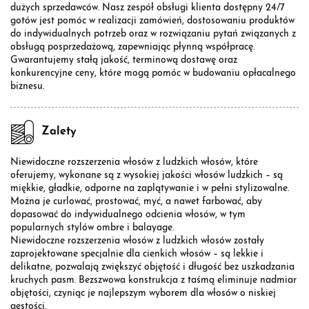
dużych sprzedawców. Nasz zespół obsługi klienta dostępny 24/7
gotów jest pomóc w realizacji zamówień, dostosowaniu produktów
do indywidualnych potrzeb oraz w rozwiązaniu pytań związanych z
obsługą posprzedażową, zapewniając płynną współpracę.
Gwarantujemy stałą jakość, terminową dostawę oraz
konkurencyjne ceny, które mogą pomóc w budowaniu opłacalnego
biznesu.
Zalety
Niewidoczne rozszerzenia włosów z ludzkich włosów, które
oferujemy, wykonane są z wysokiej jakości włosów ludzkich – są
miękkie, gładkie, odporne na zaplątywanie i w pełni stylizowalne.
Można je curlować, prostować, myć, a nawet farbować, aby
dopasować do indywidualnego odcienia włosów, w tym
popularnych stylów ombre i balayage.
Niewidoczne rozszerzenia włosów z ludzkich włosów zostały
zaprojektowane specjalnie dla cienkich włosów – są lekkie i
delikatne, pozwalają zwiększyć objętość i długość bez uszkadzania
kruchych pasm. Bezszwowa konstrukcja z taśmą eliminuje nadmiar
objętości, czyniąc je najlepszym wyborem dla włosów o niskiej
gęstości.