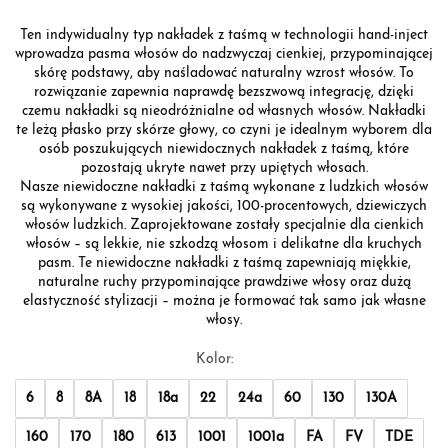
Ten indywidualny typ nakładek z taśmą w technologii hand-inject
wprowadza pasma włosów do nadzwyczaj cienkiej, przypominającej
skórę podstawy, aby naśladować naturalny wzrost włosów. To
rozwiązanie zapewnia naprawdę bezszwową integrację, dzięki
czemu nakładki są nieodróżnialne od własnych włosów. Nakładki
te leżą płasko przy skórze głowy, co czyni je idealnym wyborem dla
osób poszukujących niewidocznych nakładek z taśmą, które
pozostają ukryte nawet przy upiętych włosach.
Nasze niewidoczne nakładki z taśmą wykonane z ludzkich włosów
są wykonywane z wysokiej jakości, 100-procentowych, dziewiczych
włosów ludzkich. Zaprojektowane zostały specjalnie dla cienkich
włosów – są lekkie, nie szkodzą włosom i delikatne dla kruchych
pasm. Te niewidoczne nakładki z taśmą zapewniają miękkie,
naturalne ruchy przypominające prawdziwe włosy oraz dużą
elastyczność stylizacji – można je formować tak samo jak własne
włosy.
Kolor:
6
8
8A
18
18a
22
24a
60
130
130A
160
170
180
613
1001
1001a
FA
FV
TDE