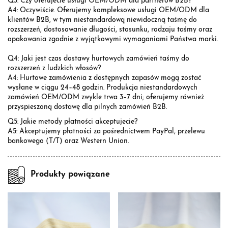
Q3: Czy oferujecie usługi OEM/ODM dla partnerów B2B?
A4: Oczywiście. Oferujemy kompleksowe usługi OEM/ODM dla
klientów B2B, w tym niestandardową niewidoczną taśmę do
rozszerzeń, dostosowanie długości, stosunku, rodzaju taśmy oraz
opakowania zgodnie z wyjątkowymi wymaganiami Państwa marki.
Q4: Jaki jest czas dostawy hurtowych zamówień taśmy do
rozszerzeń z ludzkich włosów?
A4: Hurtowe zamówienia z dostępnych zapasów mogą zostać
wysłane w ciągu 24–48 godzin. Produkcja niestandardowych
zamówień OEM/ODM zwykle trwa 3–7 dni; oferujemy również
przyspieszoną dostawę dla pilnych zamówień B2B.
Q5: Jakie metody płatności akceptujecie?
A5: Akceptujemy płatności za pośrednictwem PayPal, przelewu
bankowego (T/T) oraz Western Union.
Produkty powiązane