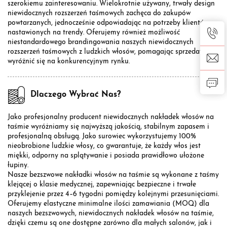
szerokiemu zainteresowaniu. Wielokrotnie używany, trwały design
niewidocznych rozszerzeń taśmowych zachęca do zakupów
powtarzanych, jednocześnie odpowiadając na potrzeby klientów
nastawionych na trendy. Oferujemy również możliwość
niestandardowego brandingowania naszych niewidocznych
rozszerzeń taśmowych z ludzkich włosów, pomagając sprzedawcom
wyróżnić się na konkurencyjnym rynku.
Dlaczego Wybrać Nas?
Jako profesjonalny producent niewidocznych nakładek włosów na
taśmie wyróżniamy się najwyższą jakością, stabilnym zapasem i
profesjonalną obsługą. Jako surowiec wykorzystujemy 100%
nieobrobione ludzkie włosy, co gwarantuje, że każdy włos jest
miękki, odporny na splątywanie i posiada prawidłowo ułożone
łupiny.
Nasze bezszwowe nakładki włosów na taśmie są wykonane z taśmy
klejącej o klasie medycznej, zapewniając bezpieczne i trwałe
przyklejenie przez 4–6 tygodni pomiędzy kolejnymi przesunięciami.
Oferujemy elastyczne minimalne ilości zamawiania (MOQ) dla
naszych bezszwowych, niewidocznych nakładek włosów na taśmie,
dzięki czemu są one dostępne zarówno dla małych salonów, jak i