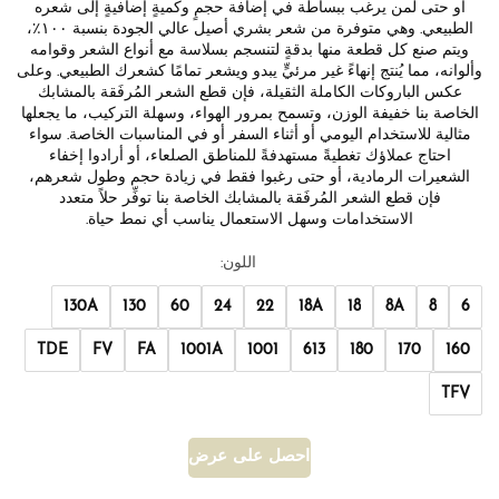
أو حتى لمن يرغب ببساطة في إضافة حجمٍ وكميةٍ إضافيةٍ إلى شعره
الطبيعي. وهي متوفرة من شعر بشري أصيل عالي الجودة بنسبة ١٠٠٪،
ويتم صنع كل قطعة منها بدقةٍ لتنسجم بسلاسة مع أنواع الشعر وقوامه
وألوانه، مما يُنتج إنهاءً غير مرئيٍّ يبدو ويشعر تمامًا كشعرك الطبيعي. وعلى
عكس الباروكات الكاملة الثقيلة، فإن قطع الشعر المُرفَقة بالمشابك
الخاصة بنا خفيفة الوزن، وتسمح بمرور الهواء، وسهلة التركيب، ما يجعلها
مثالية للاستخدام اليومي أو أثناء السفر أو في المناسبات الخاصة. سواء
احتاج عملاؤك تغطيةً مستهدفةً للمناطق الصلعاء، أو أرادوا إخفاء
الشعيرات الرمادية، أو حتى رغبوا فقط في زيادة حجم وطول شعرهم،
فإن قطع الشعر المُرفَقة بالمشابك الخاصة بنا توفِّر حلاً متعدد
الاستخدامات وسهل الاستعمال يناسب أي نمط حياة.
اللون:
130A
130
60
24
22
18A
18
8A
8
6
TDE
FV
FA
1001A
1001
613
180
170
160
TFV
احصل على عرض أسعار