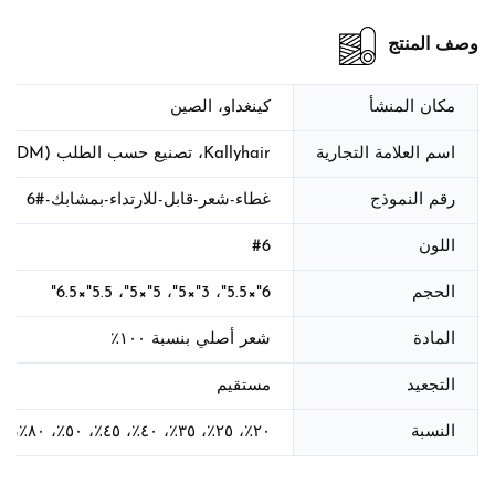
وصف المنتج
مكان المنشأ
كينغداو، الصين
اسم العلامة التجارية
Kallyhair، تصنيع حسب الطلب (OEM/ODM)
رقم النموذج
غطاء-شعر-قابل-للارتداء-بمشابك-#6
اللون
#6
الحجم
6"×5.5"، 3"×5"، 5"×5"، 5.5"×6.5"
المادة
شعر أصلي بنسبة ١٠٠٪
التجعيد
مستقيم
النسبة
٢٠٪، ٢٥٪، ٣٥٪، ٤٠٪، ٤٥٪، ٥٠٪، ٨٠٪، ١٠٠٪