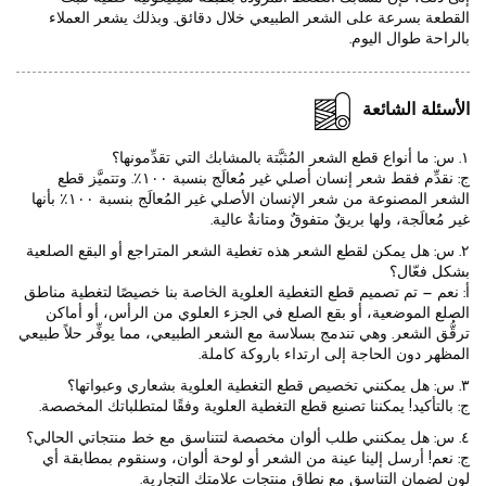
القطعة بسرعة على الشعر الطبيعي خلال دقائق. وبذلك يشعر العملاء
بالراحة طوال اليوم.
الأسئلة الشائعة
١. س: ما أنواع قطع الشعر المُثبَّتة بالمشابك التي تقدِّمونها؟
ج: نقدِّم فقط شعر إنسان أصلي غير مُعالَج بنسبة ١٠٠٪. وتتميَّز قطع
الشعر المصنوعة من شعر الإنسان الأصلي غير المُعالَج بنسبة ١٠٠٪ بأنها
غير مُعالَجة، ولها بريقٌ متفوقٌ ومتانةٌ عالية.
٢. س: هل يمكن لقطع الشعر هذه تغطية الشعر المتراجع أو البقع الصلعية
بشكل فعّال؟
أ: نعم — تم تصميم قطع التغطية العلوية الخاصة بنا خصيصًا لتغطية مناطق
الصلع الموضعية، أو بقع الصلع في الجزء العلوي من الرأس، أو أماكن
ترقُّق الشعر. وهي تندمج بسلاسة مع الشعر الطبيعي، مما يوفِّر حلاً طبيعي
المظهر دون الحاجة إلى ارتداء باروكة كاملة.
٣. س: هل يمكنني تخصيص قطع التغطية العلوية بشعاري وعبواتها؟
ج: بالتأكيد! يمكننا تصنيع قطع التغطية العلوية وفقًا لمتطلباتك المخصصة.
٤. س: هل يمكنني طلب ألوان مخصصة لتتناسق مع خط منتجاتي الحالي؟
ج: نعم! أرسل إلينا عينة من الشعر أو لوحة ألوان، وسنقوم بمطابقة أي
لون لضمان التناسق مع نطاق منتجات علامتك التجارية.