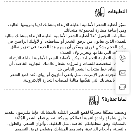
التطبيقات
تتميّز أغطية الشعر الأمامية القابلة للارتداء بمشابك لدينا بمرونتها العالية،
وهي إضافة ممتازة لمجموعة منتجاتك:
لصالونات التجميل: تُعدّ أغطية الشعر الأمامية القابلة للارتداء بمشابك مثالية
للعملاء الذين يعانون من ترقق الشعر أو تساقطه، أو لأولئك الراغبين في
زيادة الحجم بشكلٍ فوري. ويمكن أن يسهم هذا الخدمة في تعزيز نطاق
الخدمات التي تقدّمها وتعزيز ولاء العملاء.
للعلامات التجارية التجميلية: يمكن لأغطية الشعر الأمامية القابلة للارتداء
بمشابك المخصصة للنساء، والمزوّدة بشعار علامتك التجارية الخاصة، أن
توسع نطاق خط منتجات الشعر الخاص بك.
لتجار التجزئة عبر الإنترنت، مثل بائعي أمازون أو إيباي، تُعد قطع الشعر
المُثبَّتة بالمشابك التي نقدِّمها مثاليةً لمنصات التجارة الإلكترونية.
لماذا تختارنا؟
وبصفتنا مصنَّعًا محترفًا لقطع الشعر المُثبَّتة بالمشابك، فإننا ملتزمون بتقديم
حلولٍ شاملةٍ واحدةٍ لتنمية أعمالكم. ويمكننا تصنيع قطع الشعر المُثبَّتة
بالمشابك وفق متطلباتكم الخاصة، مثل التغليف، وألوان الشعر، والطول،
والنسبة، وأحجام القاعدة، وتصاميم المشابك. ويتعاون فريق التصميم