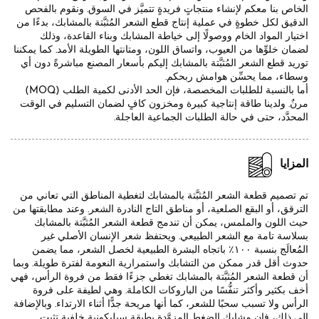
الخاص بنا معكم لإنشاء منتجاتٍ فريدةٍ تتميَّز في السوق. ونقوم بالفحص
الدقيق لكل خطوةٍ في عملية إنتاج قطع الشعر المُثبَّتة بالمشابك، بدءًا من
اختيار المواد الخام ووصولًا إلى خياطة المشابك وبناء القاعدة، وذلك
لضمان خلوِّها من العيوب، واتساق اللون، ومتانتها الطويلة الأمد. كما يمكننا
توريد قطع الشعر المُثبَّتة بالمشابك إليكم بأسعار المصنع مباشرةً دون أي
وسطاء، مما يحسِّن هوامش ربحكم.
أما بالنسبة للطلبات المخصصة، فإن الحد الأدنى لكمية الطلب (MOQ)
مرنٌ. ولدينا طاقة إنتاجية كبيرة ومخزون كافٍ لضمان التسليم في الوقت
المحدَّد، حتى في حالة الطلبات الجماعية العاجلة.
المزايا
تم تصميم قطعة الشعر المُثبَّتة بالمشابك لتغطية المناطق التي تعاني من
الترقق، أو البقع الصلعية، أو مناطق التاج النادرة الشعر. وعند مطابقتها من
حيث اللون والملمس، يمكن أن تندمج قطعة الشعر المُثبَّتة بالمشابك
بسلاسة تامة مع الشعر الطبيعي. ويحتفظ شعر الإنسان الأصلي غير
المُعالَج بنسبة ١٠٠٪ باتجاه البشرة الطبيعية لخصل الشعر، مما يضمن
حدوث أقل قدر ممكن من التشابك واستمرارية النعومة لفترة طويلة. وبما
أن قطعة الشعر المُثبَّتة بالمشابك تغطي جزءًا فقط من فروة الرأس، فهي
أخف بكثير وأكثر تنفُّسًا من الباروكات الكاملة. وهي لطيفة على فروة
الرأس ولا تسبب سحبًا للشعر، كما أنها مريحة جدًّا أثناء الارتداء. وبالإضافة
إلى ذلك، فإن مشابك الضغط المزوَّدة بطبقة سيليكونية خلفية تثبت