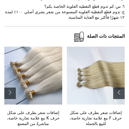
٦. س: كم تدوم قطع التغطية العلوية الخاصة بكم؟
ج: تدوم قطع التغطية العلوية المصنوعة من شعر بشري أصلي ١٠٠٪ لمدة
١٢ شهرًا فأكثر مع العناية المناسبة.
المنتجات ذات الصلة
رف على شكل
إضافات شعر بطرف على شكل
امتدادات شريطية م
مة تجارية خاصة،
حرف K مع علامة تجارية خاصة،
Genius، مصنوع
جملة
مباشرةً من المصنع
الشعر البشري الطبي