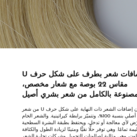
إضافات شعر بطرف على شكل حرف U
مقاس 22 بوصة مع شعار مخصص،
صنوعة بالكامل من شعر بشري أصيل
تتكوّن إضافات الشعر ذات النهاية على شكل حرف U من شعر
بشري أصلي بنسبة 100%، وتتميّز برابطة كيراتينية. والشعر الخام
رّض لأي معالجة أو تدخل، ويحتفظ بطبقة البشرة السطحية
مة تمامًا. وهي توفر حلًّا نقيًّا ومتينًا لزيادة الطول والكثافة
لون، وهي مثالية لصالونات التجميل وشركات تجارة الشعر