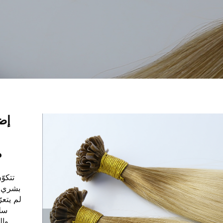
م
لم يتع
سلي
وال