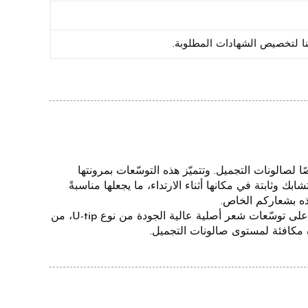
ات شعر عالية الجودة من نوع U-tip مُصمَّمة خصيصًا لصالونات التجميل. وتتميّز هذه التوسّعات بمرونتها
بك وثابتة في مكانها أثناء الارتداء، ما يجعلها مناسبةً
شركات تجارة الشعر والتجارة الإلكترونية: استفدوا من الطلب المتزايد باستمرار على توسّعات شعر أصلية عالية الجودة من نوع U-tip، من
 مكافئة لمستوى صالونات التجميل.