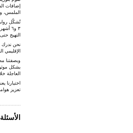
الملمس، وح
٣ و٦ أ
التهيج حتى
الإقليمي ا
العاجلة خلال ٣–٥ أيام عبر شركتي DHL 
اختيارنا ي
تعزيز هوام
الأسئلة