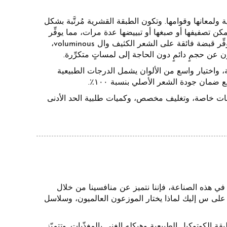
لمعانها وقوامها. وتكون الطبقة القشرية مُرتَّبة بشكل
ن تصفيفها أو صبغها أو تبييضها عدة مرات، مما يوفِّر
تنوعًا استثنائيًّا. وتتميَّز النهاية على شكل حرف U بمساحة سطح تثبيت أكبر، ما يوفِّر قبضة فائقة على الشعر الكثيف وال voluminous،
ون عن حجمٍ دائمٍ دون الحاجة إلى لمساتٍ متكرِّرة.
 الجملة مع إمكانية تخصيص الأطوال لتتراوح بين ١٤ بوصة و٣٠ بوصة، واختيار واسع من الألوان يشمل الدرجات الطبيعية
مع ضمان جودة الشعر الأصلي بنسبة ١٠٠٪.
امات خاصة، وتغليف مخصص، وكميات طلبية الحد الأدنى
ع ملحقات الشعر مع أكثر من 17 عاما من الخبرة في هذه الصناعة، فإننا نتميز عن منافسينا من خلال
على س إليك لماذا يختار الموزعون العالميون، وسلاسل
10٪، مع الحفاظ على انتظام طبقة الكوتوكيل الطبيعية وهيكله الغني بالمغذّيات. وتتميّز