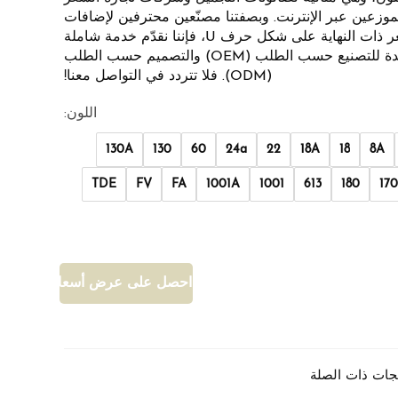
موزعين عبر الإنترنت. وبصفتنا مصنّعين محترفين لإضافات
الشعر ذات النهاية على شكل حرف U، فإننا نقدّم خدمة شاملة
واحدة للتصنيع حسب الطلب (OEM) والتصميم حسب الطلب
(ODM). فلا تتردد في التواصل معنا!
اللون:
130A
130
60
24a
22
18A
18
8A
TDE
FV
FA
1001A
1001
613
180
17
احصل على عرض أسعار
تجات ذات الصلة