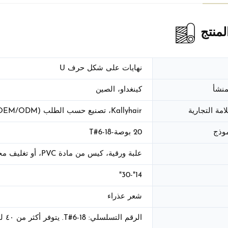
منتج
نهايات على شكل حرف U
منشأ
كينغداو، الصين
امة التجارية
Kallyhair، تصنيع حسب الطلب (OEM/ODM)
موذج
20 بوصة-T#6-18
علبة ورقية، كيس من مادة PVC، أو تغليف مخصص
14"-30"
شعر عذراء
الرقم التسلسلي: T#6-18. يتوفر أكثر من ٤٠ لونًا.