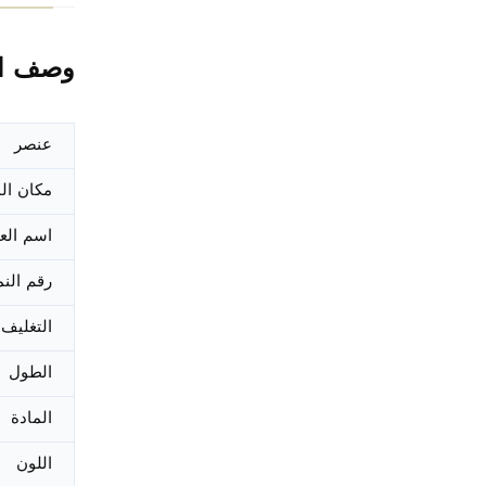
وصف ال
عنصر
مكان ال
اسم العل
رقم الن
التغليف
الطول
المادة
اللون