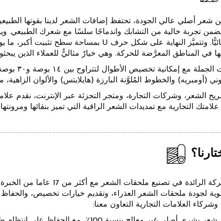
شعر أصلي عالي الجودة، تحتفظ إضافات الشعر لدينا بقوتها الطبيعية و
يضمن تجربة خالية من التشابك واندماجًا سلسًا مع شعرك الطبيعي. ويمك
ا في المناطق المعرَّضة للحركة. وهي خيارٌ مثاليٌّ للعملاء الذين يبحث
نقدِّم طلبات
لوني (أومبريه) والخطوط المُلوَّنة البارزة (هايلايتس) والألوان الزاهية، 
يح الشعر، وشركات التجارة، ومتجر التجزئة عبر الإنترنت، نقدم عل
علامتك التجارية مع تمديدات الشعر الراقية التي تميز بنقائها ومرونتها
تارنا؟
بصفتنا الشركة الرائدة في تصني
لوية لجودة ملحقات الشعر العذراء، وتقديم خيارات تخصيص، والحفاظ 
وشركاء العلامات التجارية التعاون معنا:
نقوم بتوريد شعر بشري أصلي غير معالج بنسبة 0