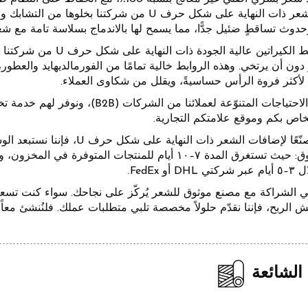
إضافات الشعر ذات النهاية على شكل حرف U من شركت
دوث تساقطٍ ضئيل جدًّا، مما يسمح لها بالاندماج بسلاسة تامة مع شعر
تُشكّل روابط الكيراتين ع
شهر دون أن يرتخي. وهذه الروابط خالية تمامًا من الفورمالديهايد وال
 لأكثر فروة الرأس حساسيةً، ويقلل من شكاوى العملاء.
نحن ندرك الاحتياجات المتنوّعة لعمل
لخاص بكم وموقع علامتكم التجارية.
وبصفتنا مصنّعًا لإضافات الشعر 
أو FedEx.
عني الشراكة مع مصنع موثوق للشعر يُركّز على نجاحك. سواء كنت تسع
ش الربح، فإننا نقدّم حلولاً مخصصة تلبي متطلبات عملك. فلنُنشئ معاً
 الشائعة