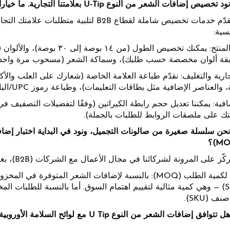
الإجابة ١: نقدّم خدمات تخصيص شاملة لقطاع B
سية:
مواصفات المنتج: يمكنك تخصيص ال
قة ألوان مخصصة حسب طلبك)، وسماكة الشعر (مسحوب مرة واحدة 
تجارية والتغليف: نقدّم طباعة العلامة الخاصة (شعارك على العلب وا
صر الإضافية مثل بطاقات التعليمات)، وطباعة رموز UPC/الباركود لضمان جاهزية المنتج للبيع في الأسواق.
افية: يمكننا تعديل حجم رابطة الكيراتين (وفقًا لتفضيلات التصفيف 
 على ملصقات الروابط للطلبات بالجملة).
 (SKU).
السؤال ٣: هل تتوافق إضافات الشعر من النوع p