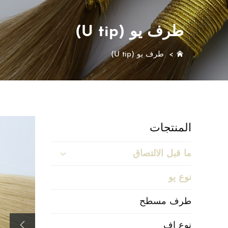
طرف يو (U tip)
>
طرف يو (U tip)
المنتجات
ما قبل الالتصاق
نوع يو
طرف مسطح
نوع إف