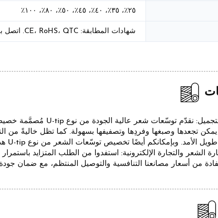
٢٥٪، ٣٥٪، ٤٠٪، ٤٥٪، ٥٠٪، ٨٠٪، ١٠٠٪
شهادات المطابقة: CE، RoHS، QTC. اتصل بنا لتخصيص الشهادات المطلوبة.
ات
صالونات التجميل: نقدّم توسّع
 يمكن تجعدها وصبغها وفردِها وتصفيفها بسهولة. كما تظل خاليةً من التشا
 الأمد. وبإمكانكم أيضًا تخصيص توسّعات الشعر من نوع U-tip هذه بشعاركم الخاص.
فادة من أسعار مصانعنا التنافسية والتوصيل المنتظم، مع ضمان جودة