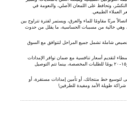
نا بخلوها من التشابك والتكسّر، وتحافظ على اللمعان الأصلي، والنعومة في
 العملاء الطبيعي.
الية الجودة ذات النهاية على شكل حرف U من شركتنا اتصالاً مرنًا مقاومًا للماء والعرق، ويستمر لفترة تتراوح بين
عطور، وهي خالية من مسببات الحساسية، ما يقلل من حدوث
ائنا من الشركات (B2B)، ونوفر لهم خدمة تخصيص شاملة تشمل جميع المراحل لتتوافق مع السوق
ذات النهاية على شكل حرف U، فإننا نستبعد الوسطاء لتقديم أسعار تنافسية مع ضمان توافر الإمدادات
بشكل موثوق: حيث تستغرق المدة ٧–١٠ أيام للمنتجات المتوفرة في المخزون، و١٥–٢٠ يومًا للطلبات المخصصة، بينما تتم التوصيل
ى لتوسيع خط منتجاتك، أو تأمين إمدادات مستقرة، أو
 شراكة طويلة الأمد ومفيدة للطرفين!