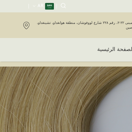
AR
المبنى ٢٢-٢، رقم ٢٢٨ شارع لووفوشان، منطقة هوانغداو، تشينغداو،
صين
لصفحة الرئيسية