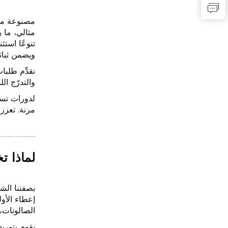
مصنوعة من 
مثالي، ما 
ويضمن ثباته
والتدرّج ال
لدورات تسر
مرنة. تعزز 
لماذا تخ
إعطاء الأو
الصالونات، 