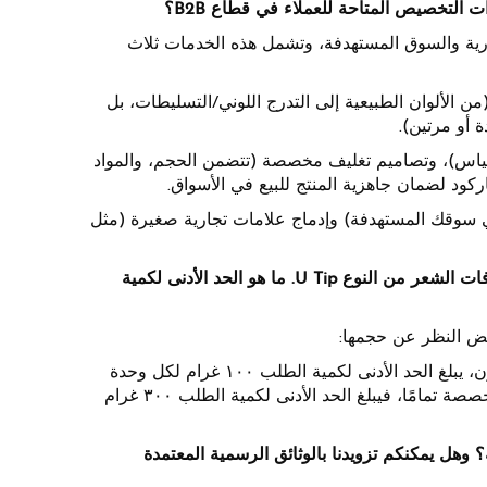
B2 لتلبية متطلبات علامتك التجارية والسوق المستهدفة، وتشمل هذه الخدمات ثلاث
طول (من ١٤ بوصة إلى ٣٠ بوصة)، والألوان (من الألوان الطبيعية إلى التدرج اللوني/التسليطات، بل
أو مرتين).
لأكياس)، وتصاميم تغليف مخصصة (تتضمن الحجم، والمواد
في سوقك المستهدفة) وإدماج علامات تجارية صغيرة (مثل
السؤال ٢: نحن سلسلة صغيرة من صالونات التجميل، ونود في البداية اختبار إضافات الشعر من النوع U Tip. ما هو الحد الأدنى لكمية
الحد الأدنى لكمية الطلب (MOQ): بالنسبة لإضافات الشعر المتوفرة في المخزون، يبلغ الحد الأدنى لكمية الطلب ١٠٠ غرام لكل وحدة
صنف (SKU) — وهي كمية مثالية لتقييم اهتمام السوق. أما بالنسبة للطلبات المخصصة تمامًا، فيبلغ الحد الأدنى لكمية الطلب ٣٠٠ غرام
U Ti مع لوائح السلامة الأوروبية؟ وهل يمكنكم تزويدنا بالوثائق الرسمية المعتمدة