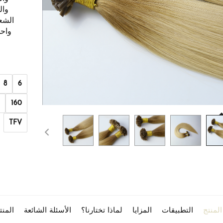
وال
8
6
0
160
TFV
لمنتج
التطبيقات
المزايا
لماذا تختارنا؟
الأسئلة الشائعة
المن