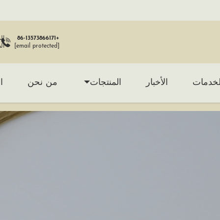
+86-13573866171
[email protected]
ال
لخدمات
الأخبار
المنتجات
من نحن
ا