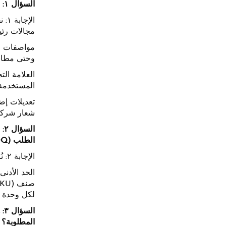
السؤال ١: نود تخصيص إضافات الشعر من النوع U-Tip بعلامتنا التجارية. ما خيارات التخصيص المتاحة للعملاء في قطاع B2B؟
مجالات رئي
وحتى مطاب
العلامة ال
المستخدمة، والعنا
تعديلات إض
شعار شركتك
الطلب (MOQ)؟
الإجابة ٢: نُركّز على المرونة لشركائنا في مجال الأعمال مع الشركات (B2B)، بغض النظر عن حجمها:
لكل وحدة صنف
المطلوبة؟