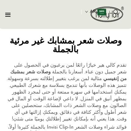
AR
وصلات شعر بمشابك غير مرئية
بالجملة
تقدم كالي هير خيارًا رائعًا لمن يرغبون في الحصول على
شعر جميل دون عناء. أسعارنا بالجملة
وصلات شعر بمشبك
من إنفيسي
مثالية لمن يرغب بتغيير إطلالته بسرعة وسهولة.
تتميز هذه الوصلات بأنها تندمج بسلاسة مع شعرك الطبيعي.
يمكنكِ استخدامها في سهرة ممتعة أو حتى لمجرد الظهور
بمظهر أنيق في المنزل. لا داعي لإضاعة الوقت أو المال في
الصالون. مع وصلات الشعر ذات المشابك، ستحصلين على
شعر أطول وأكثر كثافة في دقائق. ويمكنكِ إزالتها في أي
وقت. هذا يعني أنه بإمكانكِ تغيير إطلالتكِ يوميًا متى شئتِ!
فوائد شراء وصلات الشعر Invisi Clip-In بالجملة كثيرة! أولاً،