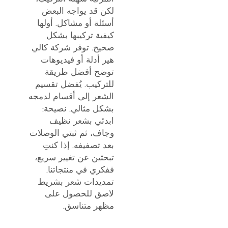
لكن قد يواجه البعض
أسئلة أو مشاكل. أولها
كيفية تركيبها بشكل
صحيح. توفر شركة كالي
هير أدلة أو فيديوهات
توضح أفضل طريقة
للتركيب. يُفضل تقسيم
الشعر إلى أقسام لدمجه
بشكل مثالي. نصيحة:
ابدئي بشعر نظيف
وجاف، ثم ثبتي الوصلات
بعد تصفيفه. إذا كنتِ
تبحثين عن تغيير سريع،
ففكري في منتجاتنا.
تمديدات شعر بشريط
لاصق
للحصول على
مظهر متناسق.