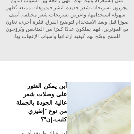
مثل إنستغرام وتيك توك، فهي رائجة بين الشباب الذين
يجربون تسريحات شعر جديدة. انشر فيديوهات ممتعة تُظهر
سهولة استخدامها، واعرض تسريحات شعر مختلفة. أضف
صورًا قبل وبعد الاستخدام لتوضيح الفرق. فكرة أخرى، تعاون
مع المؤثرين، فهم يملكون عددًا كبيرًا من المتابعين ويُروّجون
للمنتج. وضّح لهم كيفية ارتدائها وأسباب الإعجاب بها.
أين يمكن العثور
على وصلات شعر
عالية الجودة بالجملة
من نوع "إنفيزي
كليب-إن"؟
لذا، هناك طريقة أخرى،