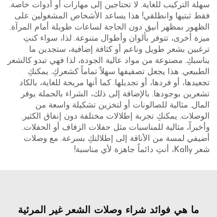
سهلة التركيب للغاية. لا تحتاجين إلى مهارات أو أدوات خاصة.
فقط ثبتيها وانطلقي! هذا يساعد الأشخاص المشغولين على
الظهور بمظهر أنيق دون الحاجة لساعات طويلة أمام المرآة.
ميزة أخرى، تتوفر بألوان وأطوال متنوعة. لذا، سواء كنتِ
ترغبين بشعر طويل وناعم أو كثافة إضافية، ستجدين ما
يناسبكِ. مصنوعة من مواد عالية الجودة، لذا فهي تبدو كالشعر
الطبيعي. هذا يجعل تصفيفها سهلاً تماماً كشعركِ. يمكنكِ
تجعيدها، أو فردها، أو تجديلها. كما أنها مريحة للغاية، بالكاد
تشعرين بوجودها. بالإضافة إلى ذلك، الشراء بالجملة يوفر
المال. مثالية للصالونات أو لتخزين تشكيلة واسعة من
الوصلات. يمكنكِ تجربة إطلالات مختلفة دون إنفاق الكثير.
وأخيراً، مثالية للمناسبات مثل حفلات الزفاف أو الحفلات.
أضيفي لمسة من الأناقة إلى إطلالتكِ بسرعة. مع وصلات
شعر Kally، أنتِ دائماً جاهزة لأي مناسبة!
ما هي فوائد شراء وصلات الشعر غير المرئية