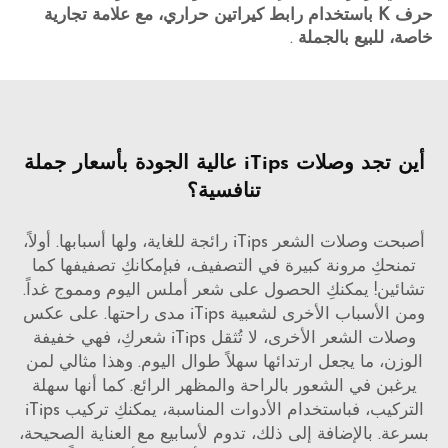
حرف K باستخدام رابط كيراتين حراري، مع علامة تجارية
خاصة، للبيع بالجملة
.
أين تجد وصلات iTips عالية الجودة بأسعار جملة
تنافسية؟
أصبحت وصلات الشعر iTips رائجة للغاية، ولها أسبابها. أولاً،
تمنحكِ مرونة كبيرة في التصفيف، فبإمكانكِ تصفيفها كما
تشائين! يمكنكِ الحصول على شعر أملس اليوم ومموج غداً.
ومن الأسباب الأخرى لشعبية iTips مدى راحتها. على عكس
وصلات الشعر الأخرى، لا تُثقل iTips شعركِ، فهي خفيفة
الوزن، ما يجعل ارتدائها سهلاً طوال اليوم. وهذا مثالي لمن
يرغبن في الشعور بالراحة والمظهر الرائع. كما أنها سهلة
التركيب، فباستخدام الأدوات المناسبة، يمكنكِ تركيب iTips
بسرعة. بالإضافة إلى ذلك، تدوم لأسابيع مع العناية الصحيحة،