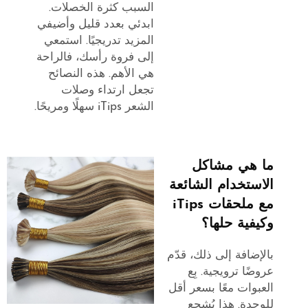
السبب كثرة الخصلات.
ابدئي بعدد قليل وأضيفي
المزيد تدريجيًا. استمعي
إلى فروة رأسك، فالراحة
هي الأهم. هذه النصائح
تجعل ارتداء وصلات
الشعر iTips سهلًا ومريحًا.
ما هي مشاكل
الاستخدام الشائعة
مع ملحقات iTips
وكيفية حلها؟
بالإضافة إلى ذلك، قدّم
عروضًا ترويجية. بِع
العبوات معًا بسعر أقل
للوحدة. هذا يُشجع