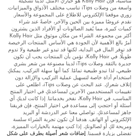
مناسبة، فإن Kally Hair هو خياركِ الأمثل. لدينا تشكيلة
واسعة من وصلات iTips تناسب مختلف الأذواق والميزانيات.
زوري موقعنا الإلكتروني للاطلاع على المجموعة والأسعار.
نقدم عروضًا مميزة بين الحين والآخر، خاصةً عند شراء
كميات كبيرة، مما يُفيد الصالونات أو الأفراد الذين يشترون
أكثر من مجموعة. الشراء من مكان موثوق مثل Kally Hair
أمرٌ بالغ الأهمية لأن الجودة هي الأساس. المنتجات الرخيصة
قد توفر المال في البداية، لكنها قد تبدو غير طبيعية ولا تدوم
طويلًا. في Kally Hair، نؤمن بأن المنتجات يجب أن تكون
جديرة بالثقة. وصلات iTips لدينا مصنوعة من شعر بشري
طبيعي، لذا تبدو طبيعية تمامًا. كما أنها سهلة التركيب. يمكنكِ
استخدام أداة خاصة لتسهيل عملية التركيب والإزالة دون
إتلاف شعركِ. عند البحث عن وصلات iTips، اطلعي على
تقييمات المستخدمين الآخرين لمساعدتكِ في اختيار المنتج
المناسب. في Kally Hair، نفخر بخدماتنا. إذا كانت لديكِ أي
أسئلة أو احتجتِ إلى مساعدة في اختيار المنتج، فإن فريقنا
جاهز لمساعدتكِ. تواصلي معنا عبر الدردشة أو البريد
الإلكتروني أو الهاتف. هدفنا أن تكون تجربة الشراء سلسة
ومريحة لكِ أو لصالونكِ. إذا كنتِ مهتمة بالخيارات المميزة،
تفضلي بزيارة قسمنا.
إضافات شعر أصيلة بطرف على شكل