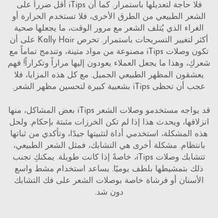
فلا حاجة لتعديلها باستمرار. كما أن iTips أقل ضرراً على
الشعر الطبيعي من الطرق الأخرى، فلا تستخدم الحرارة أو
الغراء الذي يُتلف الشعر مع مرور الوقت، ما يجعلها صحية
أكثر لتغيير التسريحات باستمرار. تحرص Kally Hair على أن
تكون وصلات iTips مصنوعة من مواد متينة، وتندمج تماماً مع
شعركِ، وهذا ما يجعل العملاء يعودون إليها مراراً وتكراراً! فهم
يعشقون المظهر الطبيعي الجميل. مع كل هذه المزايا، فلا
عجب أن تحظى iTips بشعبية كبيرة لتحسين مظهر الشعر.
قد يواجه مستخدمو وصلات الشعر iTips بعض المشاكل، منها
انزلاقها، ويحدث هذا إذا لم تكن الخرزات مثبتة بإحكام. ولحل
هذه المشكلة، استخدمي أداة لتثبيتها جيدًا، وتأكدي من ثباتها
بانتظام. مشكلة أخرى هي التشابك، فمثل الشعر الطبيعي،
تتشابك وصلات iTips، خاصةً إذا كانت طويلة. يمكنكِ تجنب
ذلك بتمشيطها بلطف يوميًا. يساعد استخدام مشط واسع
الأسنان أو فرشاة خاصة بوصلات الشعر على فك التشابك
دون شد.