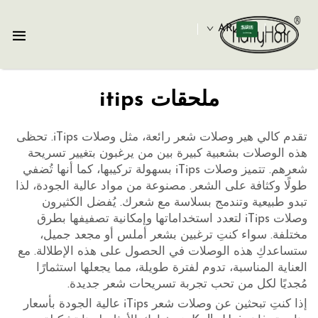
AR
ملحقات itips
تقدم كالي هير وصلات شعر رائعة، مثل وصلات iTips. تحظى
هذه الوصلات بشعبية كبيرة بين من يرغبون بتغيير تسريحة
شعرهم. تتميز وصلات iTips بسهولة تركيبها، كما أنها تُضفي
طولًا وكثافة على الشعر. مصنوعة من مواد عالية الجودة، لذا
تبدو طبيعية وتندمج بسلاسة مع شعرك. يُفضل الكثيرون
وصلات iTips لتعدد استخداماتها وإمكانية تصفيفها بطرق
مختلفة. سواء كنتِ ترغبين بشعر أملس أو مجعد جميل،
ستساعدكِ هذه الوصلات في الحصول على هذه الإطلالة. مع
العناية المناسبة، تدوم لفترة طويلة، مما يجعلها استثمارًا
مُجديًا لكل من تحب تجربة تسريحات شعر جديدة.
إذا كنتِ تبحثين عن وصلات شعر iTips عالية الجودة بأسعار