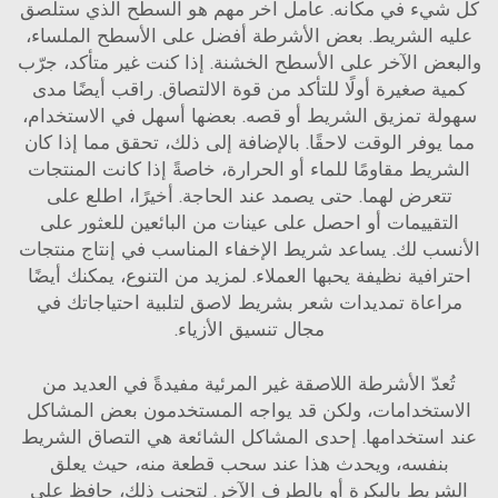
كل شيء في مكانه. عامل آخر مهم هو السطح الذي ستلصق
عليه الشريط. بعض الأشرطة أفضل على الأسطح الملساء،
والبعض الآخر على الأسطح الخشنة. إذا كنت غير متأكد، جرّب
كمية صغيرة أولًا للتأكد من قوة الالتصاق. راقب أيضًا مدى
سهولة تمزيق الشريط أو قصه. بعضها أسهل في الاستخدام،
مما يوفر الوقت لاحقًا. بالإضافة إلى ذلك، تحقق مما إذا كان
الشريط مقاومًا للماء أو الحرارة، خاصةً إذا كانت المنتجات
تتعرض لهما. حتى يصمد عند الحاجة. أخيرًا، اطلع على
التقييمات أو احصل على عينات من البائعين للعثور على
الأنسب لك. يساعد شريط الإخفاء المناسب في إنتاج منتجات
احترافية نظيفة يحبها العملاء. لمزيد من التنوع، يمكنك أيضًا
مراعاة
تمديدات شعر بشريط لاصق
لتلبية احتياجاتك في
مجال تنسيق الأزياء.
تُعدّ الأشرطة اللاصقة غير المرئية مفيدةً في العديد من
الاستخدامات، ولكن قد يواجه المستخدمون بعض المشاكل
عند استخدامها. إحدى المشاكل الشائعة هي التصاق الشريط
بنفسه، ويحدث هذا عند سحب قطعة منه، حيث يعلق
الشريط بالبكرة أو بالطرف الآخر. لتجنب ذلك، حافظ على