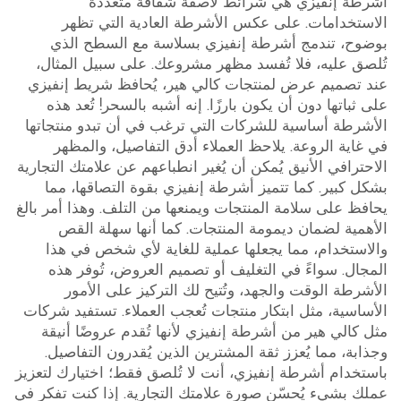
أشرطة إنفيزي هي شرائط لاصقة شفافة متعددة
الاستخدامات. على عكس الأشرطة العادية التي تظهر
بوضوح، تندمج أشرطة إنفيزي بسلاسة مع السطح الذي
تُلصق عليه، فلا تُفسد مظهر مشروعك. على سبيل المثال،
عند تصميم عرض لمنتجات كالي هير، يُحافظ شريط إنفيزي
على ثباتها دون أن يكون بارزًا. إنه أشبه بالسحر! تُعد هذه
الأشرطة أساسية للشركات التي ترغب في أن تبدو منتجاتها
في غاية الروعة. يلاحظ العملاء أدق التفاصيل، والمظهر
الاحترافي الأنيق يُمكن أن يُغير انطباعهم عن علامتك التجارية
بشكل كبير. كما تتميز أشرطة إنفيزي بقوة التصاقها، مما
يحافظ على سلامة المنتجات ويمنعها من التلف. وهذا أمر بالغ
الأهمية لضمان ديمومة المنتجات. كما أنها سهلة القص
والاستخدام، مما يجعلها عملية للغاية لأي شخص في هذا
المجال. سواءً في التغليف أو تصميم العروض، تُوفر هذه
الأشرطة الوقت والجهد، وتُتيح لك التركيز على الأمور
الأساسية، مثل ابتكار منتجات تُعجب العملاء. تستفيد شركات
مثل كالي هير من أشرطة إنفيزي لأنها تُقدم عروضًا أنيقة
وجذابة، مما يُعزز ثقة المشترين الذين يُقدرون التفاصيل.
باستخدام أشرطة إنفيزي، أنت لا تُلصق فقط؛ اختيارك لتعزيز
عملك بشيء يُحسّن صورة علامتك التجارية. إذا كنت تفكر في