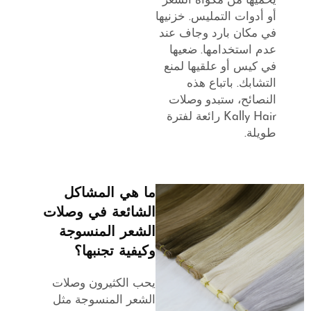
يحميها من مكواة الشعر
أو أدوات التمليس. خزنيها
في مكان بارد وجاف عند
عدم استخدامها. ضعيها
في كيس أو علقيها لمنع
التشابك. باتباع هذه
النصائح، ستبدو وصلات
Kally Hair رائعة لفترة
طويلة.
ما هي المشاكل
الشائعة في وصلات
الشعر المنسوجة
وكيفية تجنبها؟
يحب الكثيرون وصلات
الشعر المنسوجة مثل