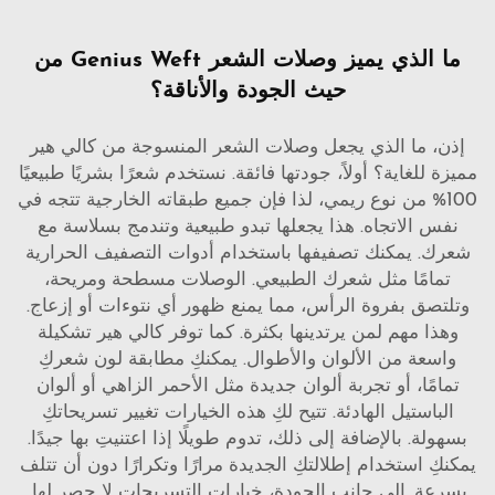
ما الذي يميز وصلات الشعر Genius Weft من
حيث الجودة والأناقة؟
إذن، ما الذي يجعل وصلات الشعر المنسوجة من كالي هير
مميزة للغاية؟ أولاً، جودتها فائقة. نستخدم شعرًا بشريًا طبيعيًا
100% من نوع ريمي، لذا فإن جميع طبقاته الخارجية تتجه في
نفس الاتجاه. هذا يجعلها تبدو طبيعية وتندمج بسلاسة مع
شعرك. يمكنك تصفيفها باستخدام أدوات التصفيف الحرارية
تمامًا مثل شعرك الطبيعي. الوصلات مسطحة ومريحة،
وتلتصق بفروة الرأس، مما يمنع ظهور أي نتوءات أو إزعاج.
وهذا مهم لمن يرتدينها بكثرة. كما توفر كالي هير تشكيلة
واسعة من الألوان والأطوال. يمكنكِ مطابقة لون شعركِ
تمامًا، أو تجربة ألوان جديدة مثل الأحمر الزاهي أو ألوان
الباستيل الهادئة. تتيح لكِ هذه الخيارات تغيير تسريحاتكِ
بسهولة. بالإضافة إلى ذلك، تدوم طويلًا إذا اعتنيتِ بها جيدًا.
يمكنكِ استخدام إطلالتكِ الجديدة مرارًا وتكرارًا دون أن تتلف
بسرعة. إلى جانب الجودة، خيارات التسريحات لا حصر لها.