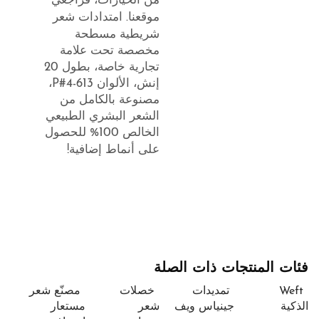
من الخيارات، فراجعي
موقعنا.
امتدادات شعر
شريطية مسطحة
مخصصة تحت علامة
تجارية خاصة، بطول 20
إنش، الألوان P#4-613،
مصنوعة بالكامل من
الشعر البشري الطبيعي
الخالص 100%
للحصول
على أنماط إضافية!
فئات المنتجات ذات الصلة
Weft
تمديدات
خصلات
مصنّع شعر
الذكية
جينياس ويف
شعر
مستعار