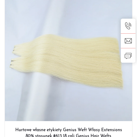
Hurtowe własne etykiety Genius Weft Włosy Extensions
80% stosunek #613 18 cali Genius Hair Wefts