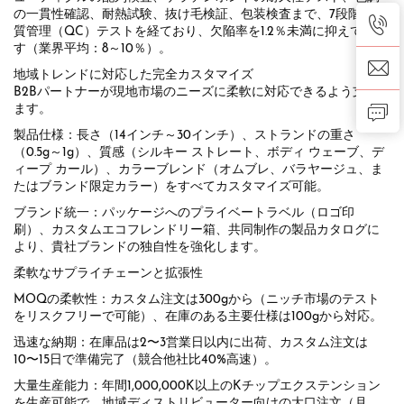
の一貫性確認、耐熱試験、抜け毛検証、包装検査まで、7段階の品
質管理（QC）テストを経ており、欠陥率を1.2％未満に抑えていま
す（業界平均：8～10％）。
地域トレンドに対応した完全カスタマイズ
B2Bパートナーが現地市場のニーズに柔軟に対応できるよう支援し
ます。
製品仕様：長さ（14インチ～30インチ）、ストランドの重さ
（0.5g～1g）、質感（シルキー ストレート、ボディ ウェーブ、デ
ィープ カール）、カラーブレンド（オムブレ、バラヤージュ、ま
たはブランド限定カラー）をすべてカスタマイズ可能。
ブランド統一：パッケージへのプライベートラベル（ロゴ印
刷）、カスタムエコフレンドリー箱、共同制作の製品カタログに
より、貴社ブランドの独自性を強化します。
柔軟なサプライチェーンと拡張性
MOQの柔軟性：カスタム注文は300gから（ニッチ市場のテスト
をリスクフリーで可能）、在庫のある主要仕様は100gから対応。
迅速な納期：在庫品は2〜3営業日以内に出荷、カスタム注文は
10〜15日で準備完了（競合他社比40%高速）。
大量生産能力：年間1,000,000K以上のKチップエクステンション
を生産可能で、地域ディストリビューター向けの大口注文（月