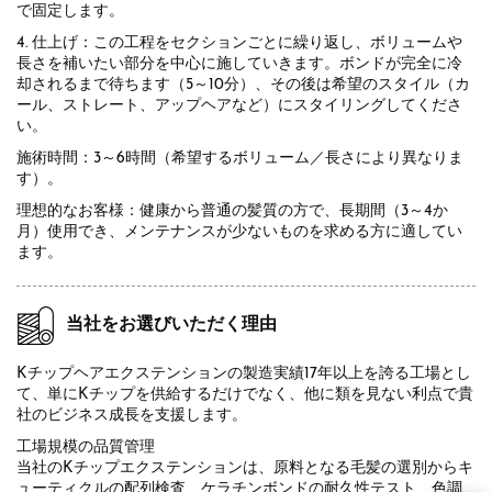
で固定します。
4. 仕上げ：この工程をセクションごとに繰り返し、ボリュームや
長さを補いたい部分を中心に施していきます。ボンドが完全に冷
却されるまで待ちます（5～10分）、その後は希望のスタイル（カ
ール、ストレート、アップヘアなど）にスタイリングしてくださ
い。
施術時間：3～6時間（希望するボリューム／長さにより異なりま
す）。
理想的なお客様：健康から普通の髪質の方で、長期間（3～4か
月）使用でき、メンテナンスが少ないものを求める方に適してい
ます。
当社をお選びいただく理由
Kチップヘアエクステンションの製造実績17年以上を誇る工場とし
て、単にKチップを供給するだけでなく、他に類を見ない利点で貴
社のビジネス成長を支援します。
工場規模の品質管理
当社のKチップエクステンションは、原料となる毛髪の選別からキ
ューティクルの配列検査、ケラチンボンドの耐久性テスト、色調