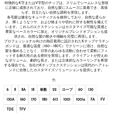
特徴的なK字またはV字型のチップは、スリムでシームレスな形状
に正確に成形されており、自然な髪にスムーズに装着でき、嵩張
らず、目立たない自然な調和を実現します。
各毛髪は健全なキューティクルを維持しており、自然な柔らか
さ、輝くようなツヤ、および絡まりや切れに対する耐性を備えて
います。これらのエクステンションはカスタマイズ可能な質感と
豊富なベースカラーに加え、オリジナルブレンドオプションも提
供され、自然な髪の動きや感触を完璧に再現します。
プロフェッショナル向けの熱圧着用に設計されたKチップケラチン
ボンドは、最適な温度（160～180℃）でクリーンに溶け、自然な
髪を傷めることなく、日常のあらゆる活動に合わせて柔軟にフィ
ットする耐久性のある密封を実現します。クライアントが控えめ
なボリューム、劇的な長さ、または立体的なカラーリングを希望
する場合でも、当社のKチップエクステンションは現代のヘアトレ
ンドに合致したカスタマイズソリューションを提供します。
色:
6
8
8A
18
単数
22
ロープ
60
130
130A
160
170
180
613
1001
1001a
FA
FV
TDE
TFV