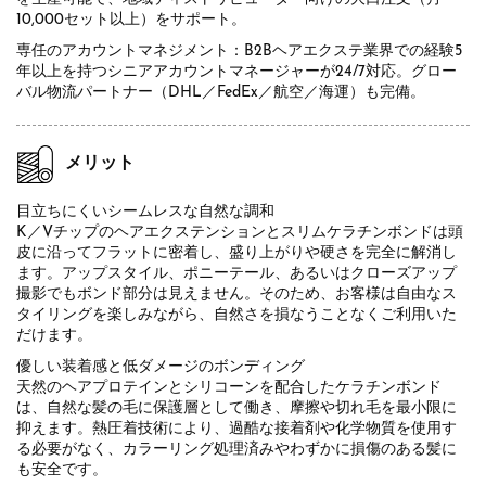
10,000セット以上）をサポート。
専任のアカウントマネジメント：B2Bヘアエクステ業界での経験5
年以上を持つシニアアカウントマネージャーが24/7対応。グロー
バル物流パートナー（DHL／FedEx／航空／海運）も完備。
メリット
目立ちにくいシームレスな自然な調和
K／Vチップのヘアエクステンションとスリムケラチンボンドは頭
皮に沿ってフラットに密着し、盛り上がりや硬さを完全に解消し
ます。アップスタイル、ポニーテール、あるいはクローズアップ
撮影でもボンド部分は見えません。そのため、お客様は自由なス
タイリングを楽しみながら、自然さを損なうことなくご利用いた
だけます。
優しい装着感と低ダメージのボンディング
天然のヘアプロテインとシリコーンを配合したケラチンボンド
は、自然な髪の毛に保護層として働き、摩擦や切れ毛を最小限に
抑えます。熱圧着技術により、過酷な接着剤や化学物質を使用す
る必要がなく、カラーリング処理済みやわずかに損傷のある髪に
も安全です。