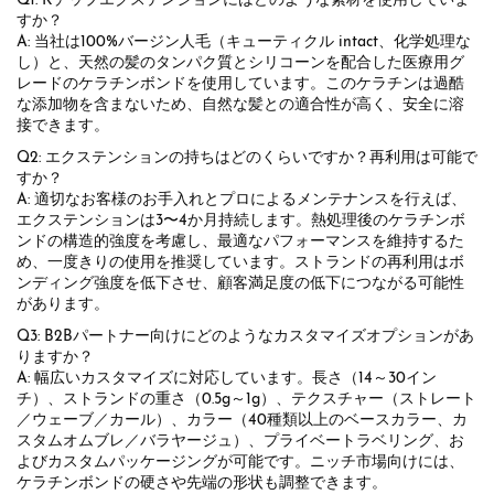
Q1: Kチップエクステンションにはどのような素材を使用していま
すか？
A: 当社は100%バージン人毛（キューティクル intact、化学処理な
し）と、天然の髪のタンパク質とシリコーンを配合した医療用グ
レードのケラチンボンドを使用しています。このケラチンは過酷
な添加物を含まないため、自然な髪との適合性が高く、安全に溶
接できます。
Q2: エクステンションの持ちはどのくらいですか？再利用は可能で
すか？
A: 適切なお客様のお手入れとプロによるメンテナンスを行えば、
エクステンションは3〜4か月持続します。熱処理後のケラチンボ
ンドの構造的強度を考慮し、最適なパフォーマンスを維持するた
め、一度きりの使用を推奨しています。ストランドの再利用はボ
ンディング強度を低下させ、顧客満足度の低下につながる可能性
があります。
Q3: B2Bパートナー向けにどのようなカスタマイズオプションがあ
りますか？
A: 幅広いカスタマイズに対応しています。長さ（14～30イン
チ）、ストランドの重さ（0.5g～1g）、テクスチャー（ストレート
／ウェーブ／カール）、カラー（40種類以上のベースカラー、カ
スタムオムブレ／バラヤージュ）、プライベートラベリング、お
よびカスタムパッケージングが可能です。ニッチ市場向けには、
ケラチンボンドの硬さや先端の形状も調整できます。