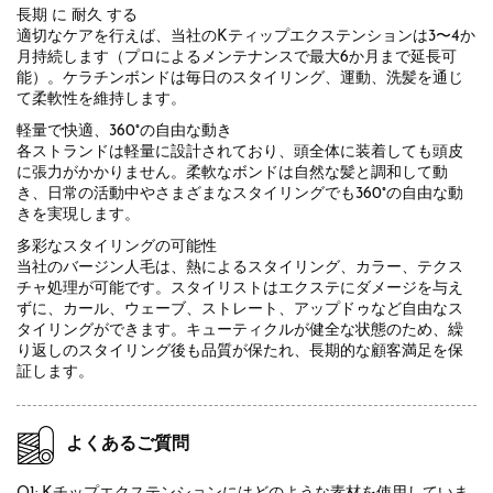
長期 に 耐久 する
適切なケアを行えば、当社のKティップエクステンションは3〜4か
月持続します（プロによるメンテナンスで最大6か月まで延長可
能）。ケラチンボンドは毎日のスタイリング、運動、洗髪を通じ
て柔軟性を維持します。
軽量で快適、360°の自由な動き
各ストランドは軽量に設計されており、頭全体に装着しても頭皮
に張力がかかりません。柔軟なボンドは自然な髪と調和して動
き、日常の活動中やさまざまなスタイリングでも360°の自由な動
きを実現します。
多彩なスタイリングの可能性
当社のバージン人毛は、熱によるスタイリング、カラー、テクス
チャ処理が可能です。スタイリストはエクステにダメージを与え
ずに、カール、ウェーブ、ストレート、アップドゥなど自由なス
タイリングができます。キューティクルが健全な状態のため、繰
り返しのスタイリング後も品質が保たれ、長期的な顧客満足を保
証します。
よくあるご質問