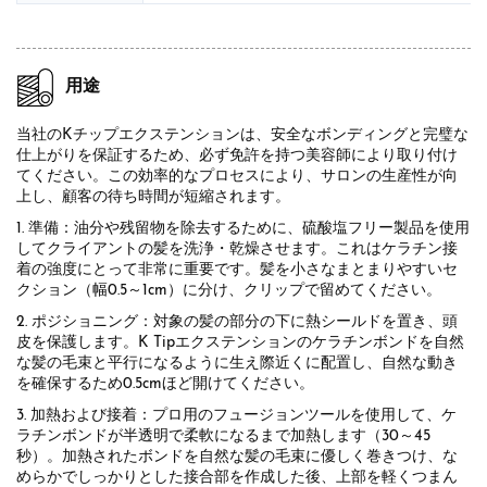
用途
当社のKチップエクステンションは、安全なボンディングと完璧な
仕上がりを保証するため、必ず免許を持つ美容師により取り付け
てください。この効率的なプロセスにより、サロンの生産性が向
上し、顧客の待ち時間が短縮されます。
1. 準備：油分や残留物を除去するために、硫酸塩フリー製品を使用
してクライアントの髪を洗浄・乾燥させます。これはケラチン接
着の強度にとって非常に重要です。髪を小さなまとまりやすいセ
クション（幅0.5～1cm）に分け、クリップで留めてください。
2. ポジショニング：対象の髪の部分の下に熱シールドを置き、頭
皮を保護します。K Tipエクステンションのケラチンボンドを自然
な髪の毛束と平行になるように生え際近くに配置し、自然な動き
を確保するため0.5cmほど開けてください。
3. 加熱および接着：プロ用のフュージョンツールを使用して、ケ
ラチンボンドが半透明で柔軟になるまで加熱します（30～45
秒）。加熱されたボンドを自然な髪の毛束に優しく巻きつけ、な
めらかでしっかりとした接合部を作成した後、上部を軽くつまん