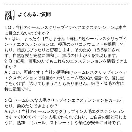
よくあるご質問
1. Q：当社のシームレスクリップインヘアエクステンションは本当
に目立たないのですか？
A：はい、まったく目立ちません！当社の超シームレスクリップイ
ンヘアエクステンションは、極薄のシリコンウェフトを採用して
おり、頭皮にぴったりと密着します。そのため、ほぼ検知され
ず、自然な髪と完璧に調和し、無瑕の仕上がりを実現します。
2. Q：細毛・薄毛の方でもこれらのエクステンションを装着できま
すか？
A：はい、可能です！当社の薄毛向けシームレスクリップインヘア
エクステンションは軽量かつボリューム感のない設計で、髪に重
さをかけず、透けてしまうこともありません。細毛・薄毛の方に
特に最適です。
3. Q: セームレスな人毛クリップインエクステンションをカールし
たり、染めたりできますか？
A: はい！当社のセームレスなクリップイン人毛エクステンション
はすべて100％バージン人毛で作られており、ご自身の髪と同じよ
うに、熱加工（カール、ストレート）や染色が安全に可能です。