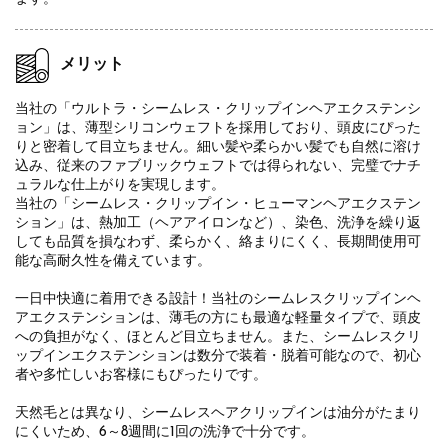
メリット
当社の「ウルトラ・シームレス・クリップインヘアエクステンシ
ョン」は、薄型シリコンウェフトを採用しており、頭皮にぴった
りと密着して目立ちません。細い髪や柔らかい髪でも自然に溶け
込み、従来のファブリックウェフトでは得られない、完璧でナチ
ュラルな仕上がりを実現します。
当社の「シームレス・クリップイン・ヒューマンヘアエクステン
ション」は、熱加工（ヘアアイロンなど）、染色、洗浄を繰り返
しても品質を損なわず、柔らかく、絡まりにくく、長期間使用可
能な高耐久性を備えています。
一日中快適に着用できる設計！当社のシームレスクリップインヘ
アエクステンションは、薄毛の方にも最適な軽量タイプで、頭皮
への負担がなく、ほとんど目立ちません。また、シームレスクリ
ップインエクステンションは数分で装着・脱着可能なので、初心
者や多忙しいお客様にもぴったりです。
天然毛とは異なり、シームレスヘアクリップインは油分がたまり
にくいため、6～8週間に1回の洗浄で十分です。