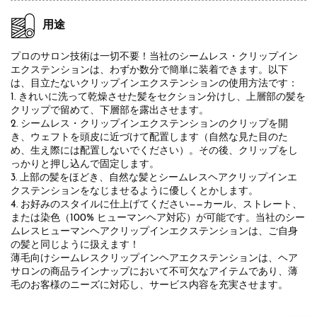
用途
プロのサロン技術は一切不要！当社のシームレス・クリップイン
エクステンションは、わずか数分で簡単に装着できます。以下
は、目立たないクリップインエクステンションの使用方法です：
1. きれいに洗って乾燥させた髪をセクション分けし、上層部の髪を
クリップで留めて、下層部を露出させます。
2. シームレス・クリップインエクステンションのクリップを開
き、ウェフトを頭皮に近づけて配置します（自然な見た目のた
め、生え際には配置しないでください）。その後、クリップをし
っかりと押し込んで固定します。
3. 上部の髪をほどき、自然な髪とシームレスヘアクリップインエ
クステンションをなじませるように優しくとかします。
4. お好みのスタイルに仕上げてください——カール、ストレート、
または染色（100% ヒューマンヘア対応）が可能です。当社のシー
ムレスヒューマンヘアクリップインエクステンションは、ご自身
の髪と同じように扱えます！
薄毛向けシームレスクリップインヘアエクステンションは、ヘア
サロンの商品ラインナップにおいて不可欠なアイテムであり、薄
毛のお客様のニーズに対応し、サービス内容を充実させます。