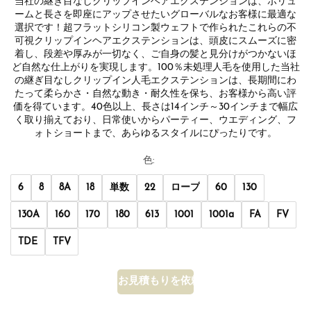
当社の継ぎ目なしクリップインヘアエクステンションは、ボリュ
ームと長さを即座にアップさせたいグローバルなお客様に最適な
選択です！超フラットシリコン製ウェフトで作られたこれらの不
可視クリップインヘアエクステンションは、頭皮にスムーズに密
着し、段差や厚みが一切なく、ご自身の髪と見分けがつかないほ
ど自然な仕上がりを実現します。100％未処理人毛を使用した当社
の継ぎ目なしクリップイン人毛エクステンションは、長期間にわ
たって柔らかさ・自然な動き・耐久性を保ち、お客様から高い評
価を得ています。40色以上、長さは14インチ～30インチまで幅広
く取り揃えており、日常使いからパーティー、ウエディング、フ
ォトショートまで、あらゆるスタイルにぴったりです。
色:
6
8
8A
18
単数
22
ロープ
60
130
130A
160
170
180
613
1001
1001a
FA
FV
TDE
TFV
お見積もりを依頼する