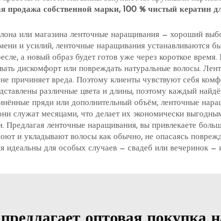
я продажа собственной марки, 100 % чистый кератин 
она или магазина ленточные наращивания — хороший выбор.
мени и усилий, ленточные наращивания устанавливаются быс
есле, а новый образ будет готов уже через короткое время.
ывать дискомфорт или повреждать натуральные волосы. Ле
и не причиняет вреда. Поэтому клиенты чувствуют себя ком
едставлены различные цвета и длины, поэтому каждый найдё
линённые пряди или дополнительный объём, ленточные нара
они служат месяцами, что делает их экономически выгодны
и. Предлагая ленточные наращивания, вы привлекаете больш
моют и укладывают волосы как обычно, не опасаясь поврежд
я идеальны для особых случаев — свадеб или вечеринок — 
предлагает оптовая покупка 