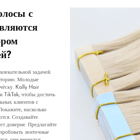
олосы с
являются
ором
ей?
влекательной задачей.
иторию. Молодые
ёску. Kally Hair
и TikTok, чтобы достичь
льных клиентов с
Покажите, насколько
тся. Создавайте
ет доверие. Предлагайте
опробовать ленточные
ся, они вернутся.