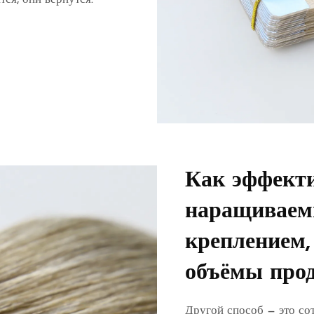
Как эффекти
наращиваем
креплением,
объёмы про
Другой способ — это со