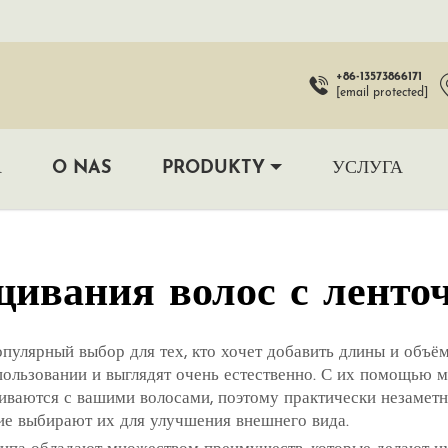
+86-13573866171
[email protected]
А
O NAS
PRODUKTY
УСЛУГА
щивания волос с ленто
улярный выбор для тех, кто хочет добавить длины и объё
спользовании и выглядят очень естественно. С их помощью 
иваются с вашими волосами, поэтому практически незаметн
е выбирают их для улучшения внешнего вида.