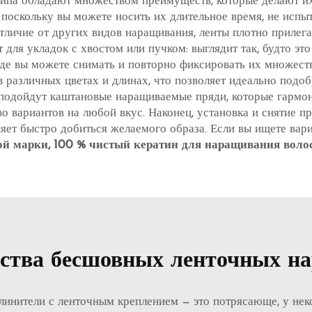
па обладают множеством преимуществ, которые делают их 
, поскольку вы можете носить их длительное время, не исп
тличие от других видов наращивания, ленты плотно прилега
для укладок с хвостом или пучком: выглядит так, будто эт
де вы можете снимать и повторно фиксировать их множеств
в различных цветах и длинах, что позволяет идеально подо
подойдут каштановые наращиваемые пряди, которые гармон
о вариантов на любой вкус. Наконец, установка и снятие пр
оляет быстро добиться желаемого образа. Если вы ищете вар
ой марки, 100 % чистый кератин для наращивания вол
ства бесшовных ленточных на
линители с ленточным креплением — это потрясающе, у не