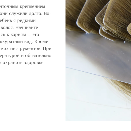
енточным креплением
они служили долго. Во-
ребень с редкими
волос. Начинайте
сь к корням — это
аккуратный вид. Кроме
ских инструментов. При
ературой и обязательно
 сохранить здоровье