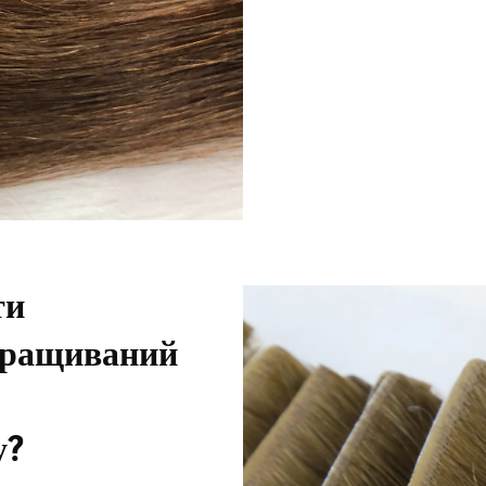
ти
аращиваний
у?