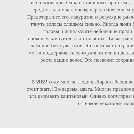
использовании. Одна из типичных проблем — н
средств, таких как масла, перед нанесением
Предотвратите его, аккуратно и регулярно рас
тянуть волосы слишком сильно. Иногда люди б
головы и используйте небольшие пряди 
проконсультируйтесь со стилистом. Также рас
шампуни без сульфатов. Это поможет сохранит
могли поддерживать свои удлинители в идеальн
роста ваших волос. Это позволит сохрани
В 2023 году многие люди выбирают бесшовны
стоит знать! Во-первых, цвета. Многие предпо
или рыжевато-каштановый. Однако популярны и 
оттенков: некоторые исп