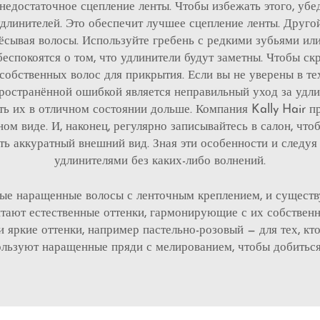
едостаточное сцепление ленты. Чтобы избежать этого, убе
 удлинителей. Это обеспечит лучшее сцепление ленты. Друг
чёсывая волосы. Используйте гребень с редкими зубьями ил
еспокоятся о том, что удлинители будут заметны. Чтобы с
собственных волос для прикрытия. Если вы не уверены в т
пространённой ошибкой является неправильный уход за удли
ь их в отличном состоянии дольше. Компания Kally Hair п
ом виде. И, наконец, регулярно записывайтесь в салон, ч
ть аккуратный внешний вид. Зная эти особенности и следу
удлинителями без каких-либо волнений.
е наращенные волосы с ленточным креплением, и существу
читают естественные оттенки, гармонирующие с их собствен
яркие оттенки, например пастельно-розовый — для тех, кт
ользуют наращенные пряди с мелированием, чтобы добитьс