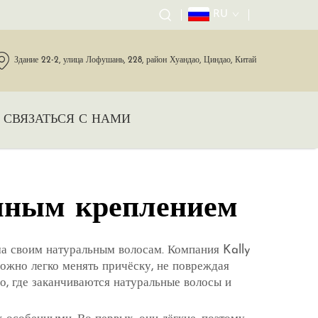
RU
Здание 22-2, улица Лофушань, 228, район Хуандао, Циндао, Китай
СВЯЗАТЬСЯ С НАМИ
чным креплением
ма своим натуральным волосам. Компания Kally
можно легко менять причёску, не повреждая
о, где заканчиваются натуральные волосы и