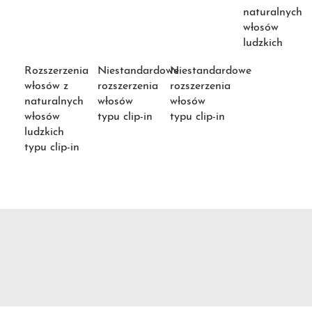
naturalnych
włosów
ludzkich
Rozszerzenia
Niestandardowe
Niestandardowe
włosów z
rozszerzenia
rozszerzenia
naturalnych
włosów
włosów
włosów
typu clip-in
typu clip-in
ludzkich
typu clip-in