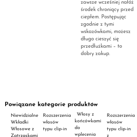
zawsze wcześniej nałóż
środek chroniący przed
ciepłem. Postępując
zgodnie z tymi
wskazówkami, możesz
długo cieszyć się
przedłużkami – to
dobry zakup.
Powiązane kategorie produktów
Włosy z
Niewidzialne
Rozszerzenia
Rozszerzenia
końcówkami
Wkładki
włosów
włosów
do
Włosowe z
typu clip-in
typu clip-in
wplecenia
Zatrzaskami
z