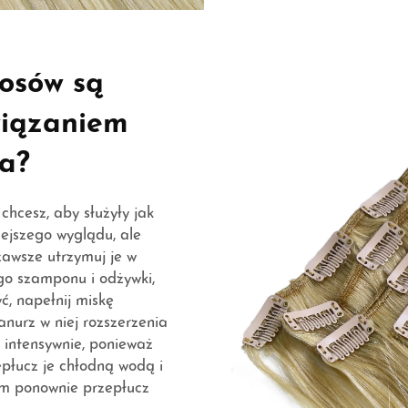
osów są
wiązaniem
ia?
 chcesz, aby służyły jak
iejszego wyglądu, ale
zawsze utrzymuj je w
ego szamponu i odżywki,
ć, napełnij miskę
nurz w niej rozszerzenia
h intensywnie, ponieważ
płucz je chłodną wodą i
em ponownie przepłucz