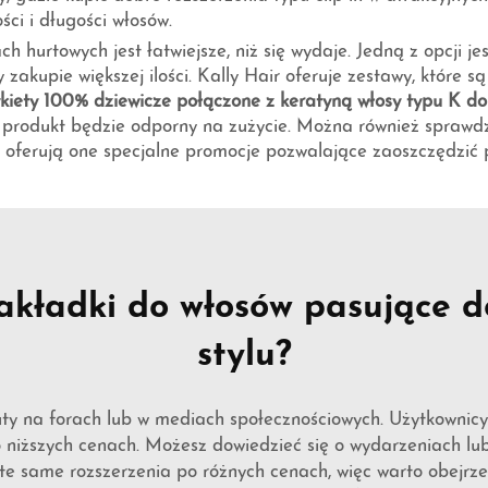
ci i długości włosów.
h hurtowych jest łatwiejsze, niż się wydaje. Jedną z opcji j
 zakupie większej ilości. Kally Hair oferuje zestawy, które są
kiety 100% dziewicze połączone z keratyną włosy typu K d
e produkt będzie odporny na zużycie. Można również sprawdz
 oferują one specjalne promocje pozwalające zaoszczędzić 
akładki do włosów pasujące d
stylu?
ty na forach lub w mediach społecznościowych. Użytkownicy
o niższych cenach. Możesz dowiedzieć się o wydarzeniach l
te same rozszerzenia po różnych cenach, więc warto obejrz