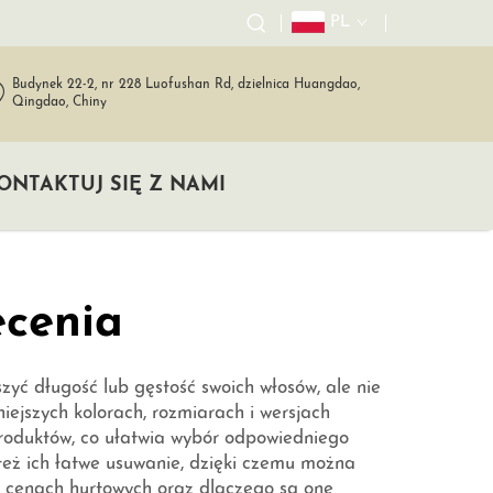
PL
Budynek 22-2, nr 228 Luofushan Rd, dzielnica Huangdao,
Qingdao, Chiny
ONTAKTUJ SIĘ Z NAMI
ecenia
zyć długość lub gęstość swoich włosów, ale nie
niejszych kolorach, rozmiarach i wersjach
produktów, co ułatwia wybór odpowiedniego
też ich łatwe usuwanie, dzięki czemu można
h cenach hurtowych oraz dlaczego są one