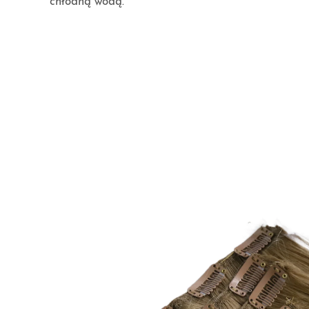
chłodną wodą.