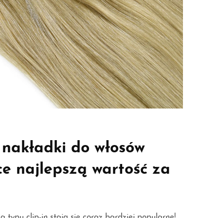
 nakładki do włosów
e najlepszą wartość za
 typu clip-in stają się coraz bardziej popularne!