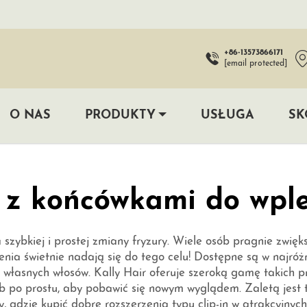
+86-13573866171
[email protected]
O NAS
PRODUKTY
USŁUGA
SK
 z końcówkami do wpl
szybkiej i prostej zmiany fryzury. Wiele osób pragnie zwięks
enia świetnie nadają się do tego celu! Dostępne są w najróż
 własnych włosów. Kally Hair oferuje szeroką gamę takich 
b po prostu, aby pobawić się nowym wyglądem. Zaletą jest 
gdzie kupić dobre rozszerzenia typu clip-in w atrakcyjnyc