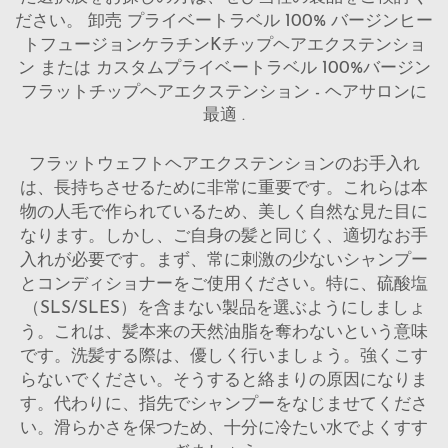
ださい。
卸売 プライベートラベル 100% バージンヒー
トフュージョンケラチンKチップヘアエクステンショ
ン
または
カスタムプライベートラベル 100%バージン
フラットチップヘアエクステンション - ヘアサロンに
最適
.
フラットウェフトヘアエクステンションのお手入れ
は、長持ちさせるために非常に重要です。これらは本
物の人毛で作られているため、美しく自然な見た目に
なります。しかし、ご自身の髪と同じく、適切なお手
入れが必要です。まず、常に刺激の少ないシャンプー
とコンディショナーをご使用ください。特に、硫酸塩
（SLS/SLES）を含まない製品を選ぶようにしましょ
う。これは、髪本来の天然油脂を奪わないという意味
です。洗髪する際は、優しく行いましょう。強くこす
らないでください。そうすると絡まりの原因になりま
す。代わりに、指先でシャンプーをなじませてくださ
い。滑らかさを保つため、十分に冷たい水でよくすす