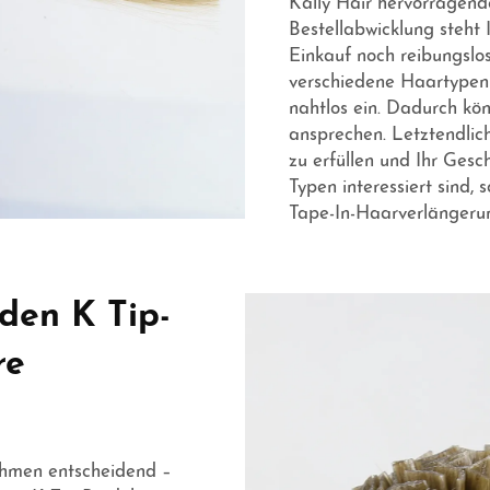
Kally Hair hervorragend
Bestellabwicklung steht 
Einkauf noch reibungslos
verschiedene Haartypen –
nahtlos ein. Dadurch kö
ansprechen. Letztendlic
zu erfüllen und Ihr Gesc
Typen interessiert sind, 
Tape-In-Haarverlänger
den K Tip-
re
ehmen entscheidend –