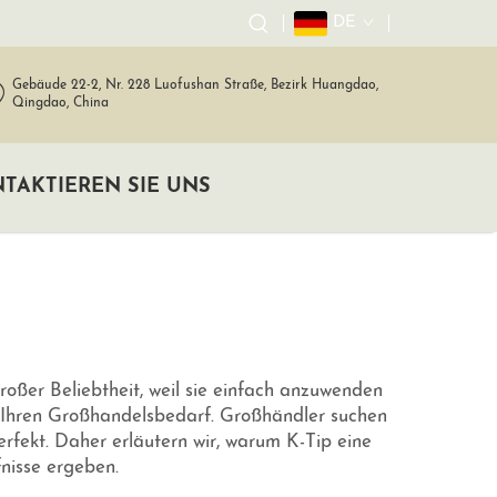
DE
Gebäude 22-2, Nr. 228 Luofushan Straße, Bezirk Huangdao,
Qingdao, China
TAKTIEREN SIE UNS
großer Beliebtheit, weil sie einfach anzuwenden
für Ihren Großhandelsbedarf. Großhändler suchen
rfekt. Daher erläutern wir, warum K-Tip eine
fnisse ergeben.