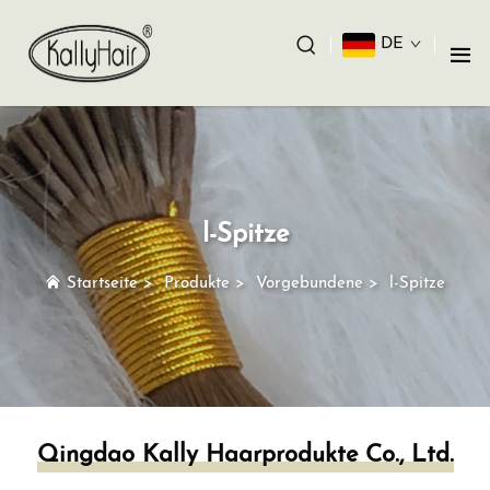
DE
l-Spitze
Startseite
>
Produkte
>
Vorgebundene
>
l-Spitze
Qingdao Kally Haarprodukte Co., Ltd.