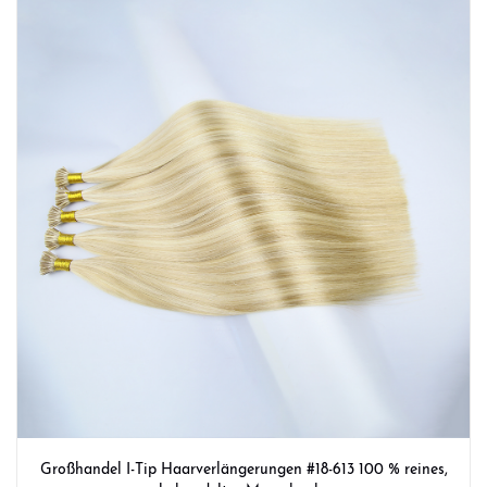
Großhandel I-Tip Haarverlängerungen #18-613 100 % reines,