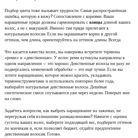
Подбор цвета тоже вызывает трудности. Самая распространённая
ошибка, которую я вижу? Сопоставление с корнями. Ваши
наращенные пряди должны гармонировать с
концы
длиной ваших
волос, а не с макушкой. Именно там пряди прилегают к
натуральным волосам. Если вы окрашиваете корни в другой
оттенок, чем длина, ориентируйтесь на оттенок длины. Всегда.
Что касается качества волос, вы наверняка встретите термины
«реми» и «девственные». У волос реми кутикулы направлены в
одном направлении — это хорошо. Девственные волосы ни разу не
подвергались химической обработке — это ещё лучше. Если вы
хотите наращивание, которое можно красить, укладывать
термоинструментами и использовать повторно более года,
выбирайте натуральные девственные волосы. Дешёвые
синтетические смеси спутываются уже через неделю. Поверьте мне
на слово.
Задаётесь вопросом, как выбрать наращивание на зажимах, не
перегружая себя излишними размышлениями? Начните с оценки
густоты ваших волос, выберите подходящий вес, подберите оттенок
по кончикам и, если позволяет бюджет, отдайте предпочтение
девственным волосам. Готово.