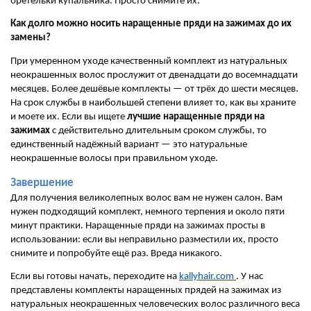
бретельки купальника. Просто снимите их.
Как долго можно носить наращенные пряди на зажимах до их
замены?
При умеренном уходе качественный комплект из натуральных
неокрашенных волос прослужит от двенадцати до восемнадцати
месяцев. Более дешёвые комплекты — от трёх до шести месяцев.
На срок службы в наибольшей степени влияет то, как вы храните
и моете их. Если вы ищете
лучшие наращенные пряди на
зажимах
с действительно длительным сроком службы, то
единственный надёжный вариант — это натуральные
неокрашенные волосы при правильном уходе.
Завершение
Для получения великолепных волос вам не нужен салон. Вам
нужен подходящий комплект, немного терпения и около пяти
минут практики. Наращенные пряди на зажимах просты в
использовании: если вы неправильно разместили их, просто
снимите и попробуйте ещё раз. Вреда никакого.
Если вы готовы начать, переходите на
kallyhair.com
. У нас
представлены комплекты наращенных прядей на зажимах из
натуральных неокрашенных человеческих волос различного веса