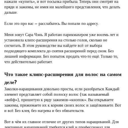
нажали «купить», и вот посылка прибыла. Теперь они смотрят на
пряди и зажимы, не имея ни малейшего представления, что делать
дальше.
Если это про вас — расслабьтесь. Вы попали по адресу.
Меня зовут Сара Чэнь. Я работаю парикмахером уже восемь лет и
установила клипс-расширения на столько голов, сколько не
сосчитать. В этом руководстве вы найдете всё: от выбора
подходящего комплекта до снятия расширений перед сном. Без
лишней информации. Без попыток продать что-то ещё. Только то,
что действительно работает.
Что такое клипс-расширения для волос на самом
деле?
Заколки-наращивания довольно просты, если разобраться. Каждый
элемент представляет собой полоску волос (так называемый
«вейф»), пришитую к ряду зажимов-«кнопок». Вы открываете
зажимы, прижимаете их к корням своих волос и защёлкиваете. Вот
и всё. Без клея, без нагрева и без обязательств.
Вот в чём их главное отличие от других типов наращиваний. Для
ленточных наращиваний требуется клей и профессионал для