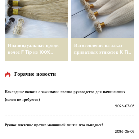
Индивидуальные пряди
Изготовление на заказ
волос F Tip из 100%
приватных этикеток K Tip
натуральных
Наращивание волос с
человеческих волос с
фабрики
частной маркировкой
Горячие новости
Накладные волосы с зажимами: полное руководство для начинающих
(салон не требуется)
2026-07-03
Ручное плетение против машинной ленты: что выгоднее?
2026-06-09