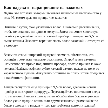
Как надевать наращивание на зажимах
Ладно, это тот этап, который вызывает наибольшее беспокойство у
всех. На самом деле он проще, чем кажется.
Начните с сухих, уже уложенных волос. Тщательно расчешите их,
чтобы не осталось ни одного колтуна. Затем возьмите хвостовую
расчёску и сделайте горизонтальный пробор примерно на 2,5 см
выше затылка. Заколите верхнюю часть волос заколкой и отведите её
в сторону.
Возьмите самый широкий прядевой элемент, обычно тот, что
оснащён тремя или четырьмя зажимами. Откройте все зажимы.
Разместите его прямо под линией пробора, плотно прижав к коже
головы. Надёжно зафиксируйте каждый зажим, нажав на него до
характерного щелчка. Аккуратно потяните за прядь, чтобы убедиться
в надёжности фиксации.
Теперь распустите ещё примерно 2,5 см волос, сделайте новый
пробор и повторите процедуру. Перемещайтесь постепенно вверх
по затылочной части головы, затем обработайте боковые участки.
Более узкие пряди с одним или двумя зажимами размещайте по
бокам головы и у висков — там, где требуется дополнительный