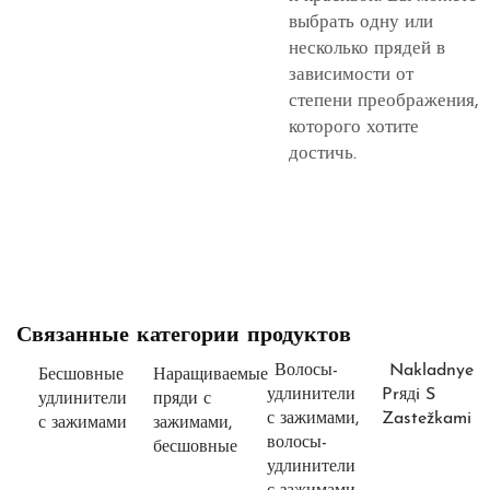
выбрать одну или
несколько прядей в
зависимости от
степени преображения,
которого хотите
достичь.
Связанные категории продуктов
Волосы-
Nakladnye
Бесшовные
Наращиваемые
удлинители
Prядi S
удлинители
пряди с
с зажимами,
Zastežkami
с зажимами
зажимами,
волосы-
бесшовные
удлинители