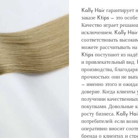
Kally Hair гарантирует
заказе Ktips — это осо
Качество играет решающу
исключением. Kally Hai
соответствовать высоки
можете рассчитывать на
Ktips поступают из над
и привлекательный вид.
производства, благодар
прочностью: они не вып
— именно этого и ожида
доверие. Когда клиенты 
получении качественных
покупками. Довольные к
росту бизнеса. Kally Ha
потребителей: если воз
оперативно вносит соот
бренда о клиентах и стр