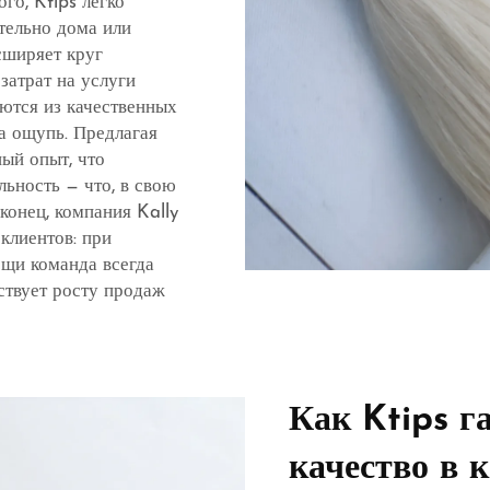
го, Ktips легко
тельно дома или
сширяет круг
затрат на услуги
аются из качественных
а ощупь. Предлагая
ый опыт, что
ьность — что, в свою
конец, компания Kally
клиентов: при
щи команда всегда
ствует росту продаж
Как Ktips г
качество в 