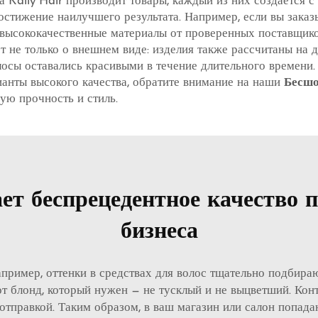
а Kally Hair производит товары, каждый из них создается 
остижение наилучшего результата. Например, если вы зака
высококачественные материалы от проверенных поставщиков
т не только о внешнем виде: изделия также рассчитаны на
олосы оставались красивыми в течение длительного времени
ианты высокого качества, обратите внимание на наши
Бесшо
ую прочность и стиль.
ает беспрецедентное качество 
бизнеса
пример, оттенки в средствах для волос тщательно подбираю
от блонд, который нужен — не тусклый и не выцветший. Кон
 отправкой. Таким образом, в ваш магазин или салон попада