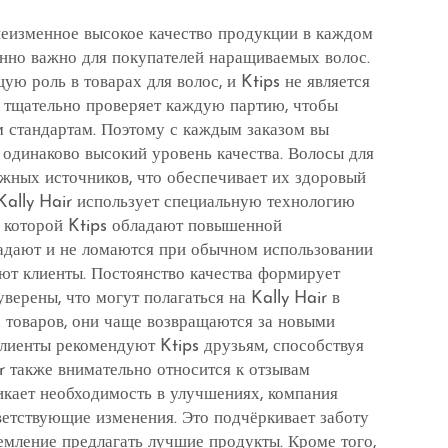
 неизменное высокое качество продукции в каждом
бенно важно для покупателей наращиваемых волос.
ю роль в товарах для волос, и Ktips не является
r тщательно проверяет каждую партию, чтобы
м стандартам. Поэтому с каждым заказом вы
 одинаково высокий уровень качества. Волосы для
ёжных источников, что обеспечивает их здоровый
 Kally Hair использует специальную технологию
я которой Ktips обладают повышенной
адают и не ломаются при обычном использовании
ют клиенты. Постоянство качества формирует
уверены, что могут полагаться на Kally Hair в
 товаров, они чаще возвращаются за новыми
лиенты рекомендуют Ktips друзьям, способствуя
ir также внимательно относится к отзывам
никает необходимость в улучшениях, компания
ветствующие изменения. Это подчёркивает заботу
емление предлагать лучшие продукты. Кроме того,