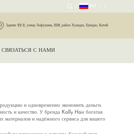
RU
Здание 22-2, улица Лофушань, 228, район Хуандао, Циндао, Китай
СВЯЗАТЬСЯ С НАМИ
 продукцию и одновременно экономить деньги.
ость и качество. У бренда Kally Hair богатая
их материалов и надёжного сервиса для вашего