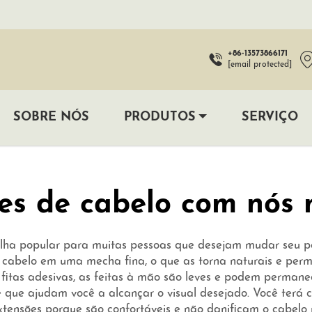
+86-13573866171
[email protected]
SOBRE NÓS
PRODUTOS
SERVIÇO
es de cabelo com nós
olha popular para muitas pessoas que desejam mudar seu 
e cabelo em uma mecha fina, o que as torna naturais e perm
itas adesivas, as feitas à mão são leves e podem permanec
e que ajudam você a alcançar o visual desejado. Você terá
tensões porque são confortáveis e não danificam o cabelo 