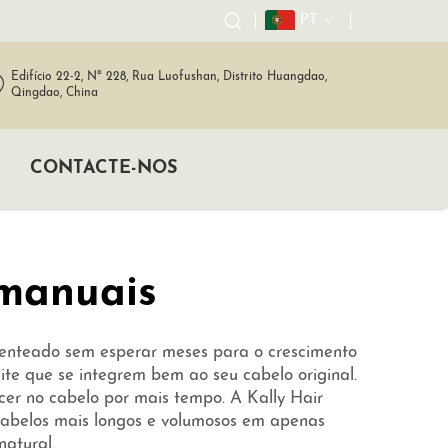
PT
Edifício 22-2, Nº 228, Rua Luofushan, Distrito Huangdao,
Qingdao, China
CONTACTE-NOS
 manuais
penteado sem esperar meses para o crescimento
ite que se integrem bem ao seu cabelo original.
er no cabelo por mais tempo. A Kally Hair
 cabelos mais longos e volumosos em apenas
natural.