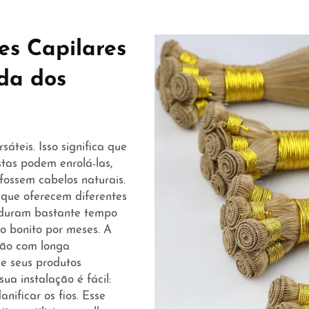
es Capilares
da dos
teis. Isso significa que
stas podem enrolá-las,
fossem cabelos naturais.
s que oferecem diferentes
as duram bastante tempo
o bonito por meses. A
mão com longa
ue seus produtos
a instalação é fácil:
nificar os fios. Esse