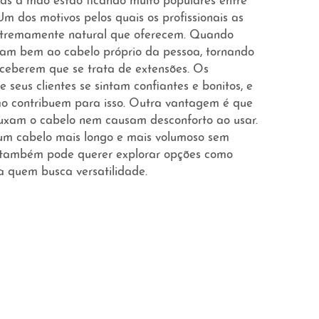
tas à mão estão ficando muito populares entre
 Um dos motivos pelos quais os profissionais as
xtremamente natural que oferecem. Quando
uram bem ao cabelo próprio da pessoa, tornando
erceberem que se trata de extensões. Os
e seus clientes se sintam confiantes e bonitos, e
ão contribuem para isso. Outra vantagem é que
 puxam o cabelo nem causam desconforto ao usar.
 um cabelo mais longo e mais volumoso sem
 também pode querer explorar opções como
a quem busca versatilidade.