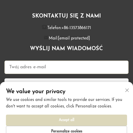
SKONTAKTUJ SIĘ Z NAMI
Telefon:
+86-13573866171
Mail:
[email protected]
WYŚLIJ NAM WIADOMOŚĆ
Wyślij teraz
We value your privacy
We use cookies and similar tools to provide our services. If you
don't want to accept all cookies, click Personalize cookies.
Prawa autorskie © Qingdao Kallyhair Products Co., Ltd. Wszelkie
prawa zastrzeżone |
Polityka prywatności
Accept all
Personalize cookies