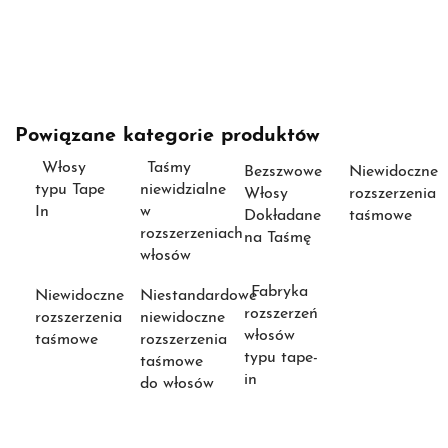
Powiązane kategorie produktów
Włosy
Taśmy
Bezszwowe
Niewidoczne
typu Tape
niewidzialne
Włosy
rozszerzenia
In
w
Dokładane
taśmowe
rozszerzeniach
na Taśmę
włosów
Fabryka
Niewidoczne
Niestandardowe
rozszerzeń
rozszerzenia
niewidoczne
włosów
taśmowe
rozszerzenia
typu tape-
taśmowe
in
do włosów