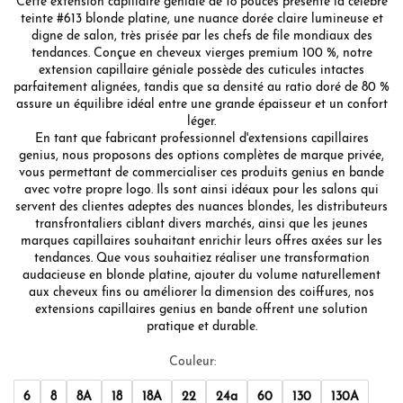
Cette extension capillaire géniale de 18 pouces présente la célèbre
teinte #613 blonde platine, une nuance dorée claire lumineuse et
digne de salon, très prisée par les chefs de file mondiaux des
tendances. Conçue en cheveux vierges premium 100 %, notre
extension capillaire géniale possède des cuticules intactes
parfaitement alignées, tandis que sa densité au ratio doré de 80 %
assure un équilibre idéal entre une grande épaisseur et un confort
léger.
En tant que fabricant professionnel d'extensions capillaires
genius, nous proposons des options complètes de marque privée,
vous permettant de commercialiser ces produits genius en bande
avec votre propre logo. Ils sont ainsi idéaux pour les salons qui
servent des clientes adeptes des nuances blondes, les distributeurs
transfrontaliers ciblant divers marchés, ainsi que les jeunes
marques capillaires souhaitant enrichir leurs offres axées sur les
tendances. Que vous souhaitiez réaliser une transformation
audacieuse en blonde platine, ajouter du volume naturellement
aux cheveux fins ou améliorer la dimension des coiffures, nos
extensions capillaires genius en bande offrent une solution
pratique et durable.
Couleur:
6
8
8A
18
18A
22
24a
60
130
130A