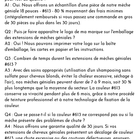
A1 : Oui. Nous offrons un échantillon d'une pièce de notre mèche
géniale 18 pouces - #613 - 80 % moyennant des frais minimes
(intégralement remboursés si vous passez une commande en gros
de 30 pièces ou plus dans les 30 jours).
Q2 : Puis-je faire apparaître le logo de ma marque sur l'emballage
des extensions de mèches géniales ?
A2 : Oui ! Nous pouvons imprimer votre logo sur la boîte
d'emballage, les cartes en papier et les instructions.
Q3 : Combien de temps durent les extensions de mèches géniales
#613 ?
A3 : Avec des soins appropriés (utilisation d'un shampooing sans
sulfate pour cheveux blonds, éviter la chaleur excessive, séchage à
l'air), nos mèches géniales peuvent durer de 7 à 9 mois, soit 30 %
plus longtemps que la moyenne du secteur. La couleur #613
conserve sa vivacité pendant plus de 6 mois, grâce à notre procédé
de teinture professionnel et à notre technologie de fixation de la
couleur.
Q4 : Que se passe-t-il si la couleur #613 ne correspond pas ou si la
mèche présente des problèmes de chute ?
A4 : Nous offrons une garantie qualité de 30 jours. Si vos
extensions de cheveux géniales présentent un décalage de couleur
#613, une chute excessive ou des coutures défectueuses, envoyez-